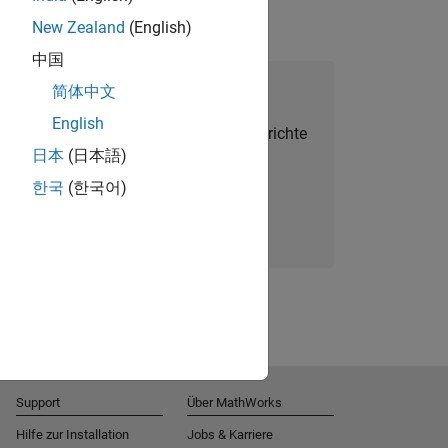
New Zealand
(English)
中国
alent Network beitreten
简体中文
English
Sie personalisierte Stellenangebote, Berichte
日本
(日本語)
und Unternehmensneuigkeiten.
한국
(한국어)
Melden Sie sich noch heute an
Support
Über MathWorks
Hilfe zur Installation
Jobs & Karriere