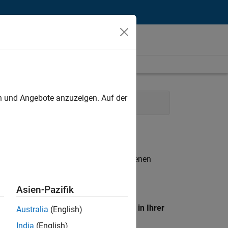
unt
en und Angebote anzuzeigen. Auf der
eting Services
Legal
n entsprechen.
eigen
. Wenn Sie noch immer keine offenen
 Mitglied unseres
Talent-Netzwerks
, um
Asien-Pazifik
en Standort, um alle Stellenangebote in Ihrer
Australia
(English)
India
(English)