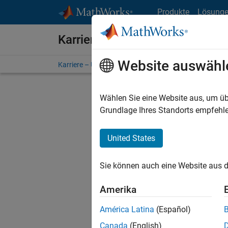
Weiter zum Inhalt
Produkte
Lösung
Karriere bei MathWorks
Website auswähl
Karriere – Übersicht
Stellensuche
Niederlassunge
Wählen Sie eine Website aus, um üb
Grundlage Ihres Standorts empfehle
United States
Derzeit
Sie könn
Sie können auch eine Website aus d
Stellen f
Aktualis
Amerika
Es wurde
América Latina
(Español)
Region a
Canada
(English)