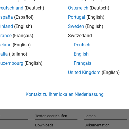
Deutschland
(Deutsch)
Österreich
(Deutsch)
España
(Español)
Portugal
(English)
T
inland
(English)
Sweden
(English)
rance
(Français)
Switzerland
Erhalten 
reland
(English)
Deutsch
talia
(Italiano)
English
Luxembourg
(English)
Français
United Kingdom
(English)
Kontakt zu Ihrer lokalen Niederlassung
e
Testen oder Kaufen
Lernen
Downloads
Dokumentation