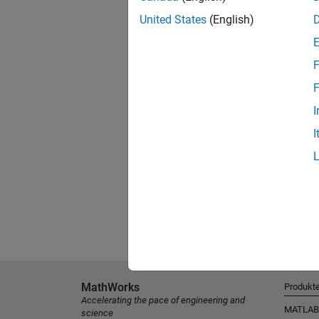
United States
(English)
F
F
I
I
MathWorks
Produkt
Accelerating the pace of engineering and
MATLAB
science