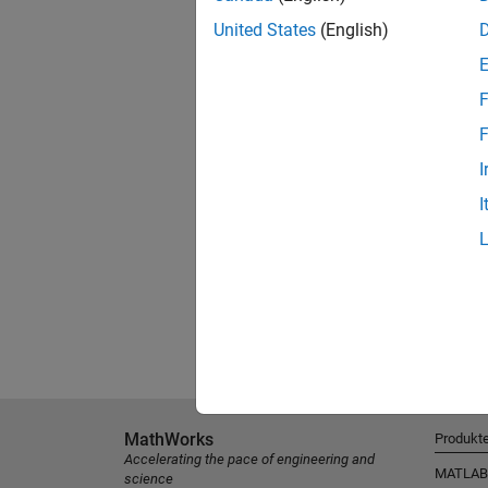
United States
(English)
F
F
I
I
MathWorks
Produkt
Accelerating the pace of engineering and
MATLAB
science