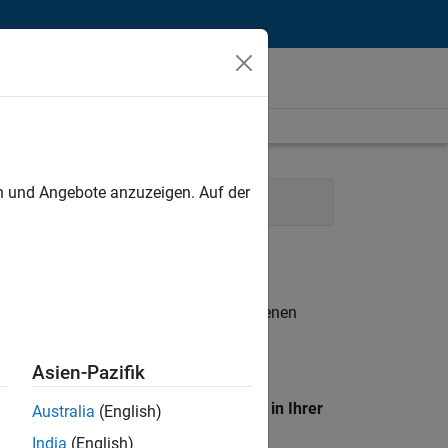
unt
en und Angebote anzuzeigen. Auf der
rketing Communications
n entsprechen.
eigen
. Wenn Sie noch immer keine offenen
 Mitglied unseres
Talent-Netzwerks
, um
Asien-Pazifik
en Standort, um alle Stellenangebote in Ihrer
Australia
(English)
India
(English)