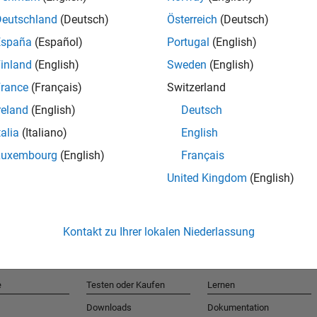
Deutschland
(Deutsch)
Österreich
(Deutsch)
España
(Español)
Portugal
(English)
T
inland
(English)
Sweden
(English)
rance
(Français)
Switzerland
Erhalten 
reland
(English)
Deutsch
talia
(Italiano)
English
Luxembourg
(English)
Français
United Kingdom
(English)
Kontakt zu Ihrer lokalen Niederlassung
e
Testen oder Kaufen
Lernen
Downloads
Dokumentation