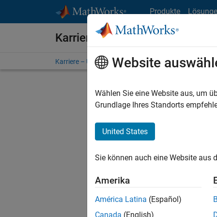
Weiter zum Inhalt
Produkte
Lösung
Karriere bei MathWorks
Website auswähl
Karriere – Übersicht
Stellensuche
Niederlassunge
Wählen Sie eine Website aus, um üb
Grundlage Ihres Standorts empfehle
United States
Derzeit
Sie könn
Sie können auch eine Website aus d
Stellen f
Aktualis
Amerika
Es wurde
América Latina
(Español)
Region a
Canada
(English)