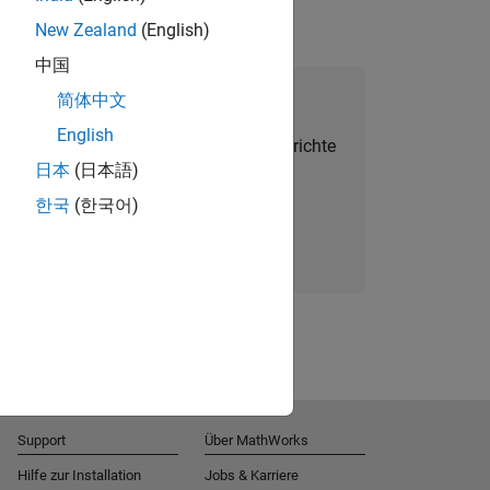
New Zealand
(English)
中国
alent Network beitreten
简体中文
English
Sie personalisierte Stellenangebote, Berichte
日本
(日本語)
und Unternehmensneuigkeiten.
한국
(한국어)
Melden Sie sich noch heute an
Support
Über MathWorks
Hilfe zur Installation
Jobs & Karriere