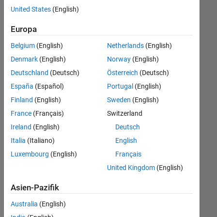
offenen
United States
(English)
Stellen,
die
Europa
Ihren
Suchkriterien
Belgium
(English)
Netherlands
(English)
entsprechen.
Denmark
(English)
Norway
(English)
Sie
Deutschland
(Deutsch)
Österreich
(Deutsch)
können
die
España
(Español)
Portugal
(English)
Suchkriterien
Finland
(English)
Sweden
(English)
weiter
France
(Français)
Switzerland
fassen
oder
Ireland
(English)
Deutsch
alle
Italia
(Italiano)
English
Stellenangebote
Luxembourg
(English)
Français
anzeigen
.
Wenn
United Kingdom
(English)
Sie
Asien-Pazifik
noch
immer
Australia
(English)
keine