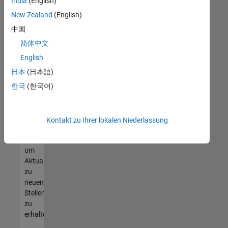
offenen
India
(English)
Stellen
New Zealand
(English)
finden
中国
können,
die
简体中文
Ihren
English
Qualifikationen
日本
(日本語)
entsprechen,
werden
한국
(한국어)
Sie
Mitglied
unseres
Kontakt zu Ihrer lokalen Niederlassung
Talent-
Netzwerks
,
um
Aktualisierungen
zu
neuen
Stellenangeboten
zu
erhalten.