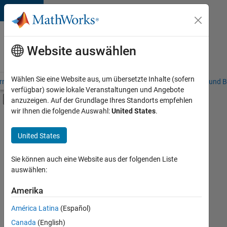
Weiter zum Inhalt
Karriere
bei
Website auswählen
MathWorks
Wählen Sie eine Website aus, um übersetzte Inhalte (sofern
riere – Übersicht
Stellensuche
Niederlassungen
Studierende und B
verfügbar) sowie lokale Veranstaltungen und Angebote
Umschaltung für Off-Canvas-Navigation
anzuzeigen. Auf der Grundlage Ihres Standorts empfehlen
Hauptinhalt
wir Ihnen die folgende Auswahl:
United States
.
FILTER:
Information Technology
United States
+
3
Commercial Sales
Marketing Communications
Sie können auch eine Website aus der folgenden Liste
auswählen:
Finance and Operations
Amerika
Derzeit
gibt
América Latina
(Español)
es
keine
Canada
(English)