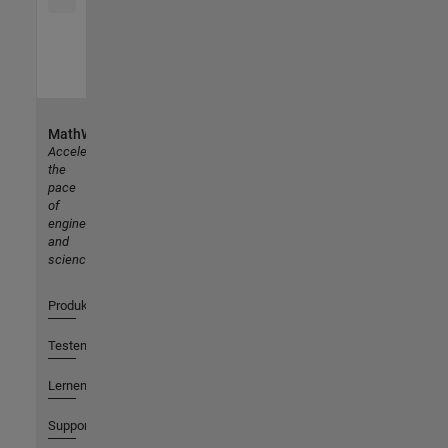
MathWorks
Accelerating
the
pace
of
engineering
and
science
Produkte
Testen oder Kaufen
Lernen
Support