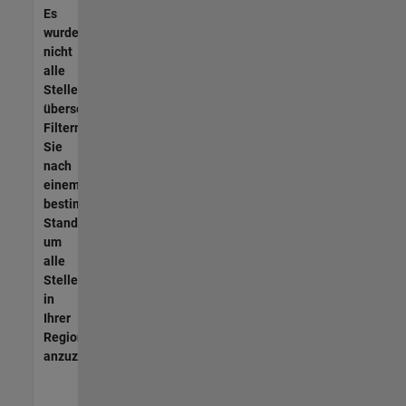
Es
wurden
nicht
alle
Stellen
übersetzt.
Filtern
Sie
nach
einem
bestimmten
Standort,
um
alle
Stellenangebote
in
Ihrer
Region
anzuzeigen.