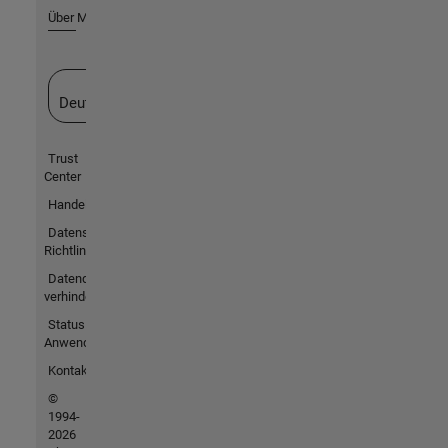
Über MathWorks
Website auswählen
Deutschland
Trust
Center
Handelsmarken
Datenschutz-
Richtlinien
Datendiebstahl
verhindern
Status von
Anwendungen
Kontakt
©
1994-
2026