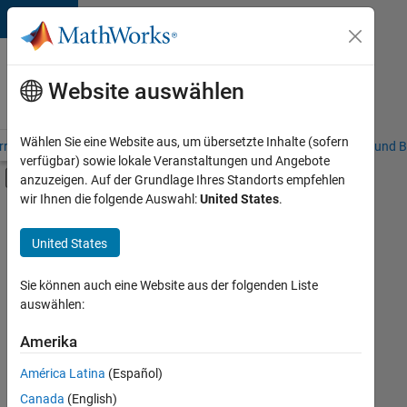
Weiter zum Inhalt
Karriere
bei
Website auswählen
MathWorks
Wählen Sie eine Website aus, um übersetzte Inhalte (sofern
riere – Übersicht
Stellensuche
Niederlassungen
Studierende und B
verfügbar) sowie lokale Veranstaltungen und Angebote
Umschaltung für Off-Canvas-Navigation
anzuzeigen. Auf der Grundlage Ihres Standorts empfehlen
Hauptinhalt
wir Ihnen die folgende Auswahl:
United States
.
FILTER:
Customer Support
United States
+
5
Education Sales
Inside Sales
Sie können auch eine Website aus der folgenden Liste
auswählen:
Marketing Communications
Business Model Team
Amerika
Derzeit
gibt
Legal
América Latina
(Español)
es
keine
Canada
(English)