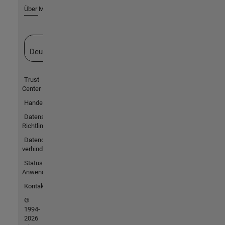
Über MathWorks
Website auswählen
Deutschland
Trust
Center
Handelsmarken
Datenschutz-
Richtlinien
Datendiebstahl
verhindern
Status von
Anwendungen
Kontakt
©
1994-
2026