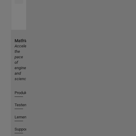
MathWorks
Accelerating
the
pace
of
engineering
and
science
Produkte
Testen oder Kaufen
Lernen
Support