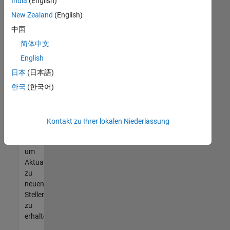
offenen
India
(English)
Stellen
New Zealand
(English)
finden
中国
können,
die
简体中文
Ihren
English
Qualifikationen
日本
(日本語)
entsprechen,
werden
한국
(한국어)
Sie
Mitglied
unseres
Kontakt zu Ihrer lokalen Niederlassung
Talent-
Netzwerks
,
um
Aktualisierungen
zu
neuen
Stellenangeboten
zu
erhalten.