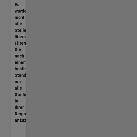
Es
wurden
nicht
alle
Stellen
übersetzt.
Filtern
Sie
nach
einem
bestimmten
Standort,
um
alle
Stellenangebote
in
Ihrer
Region
anzuzeigen.