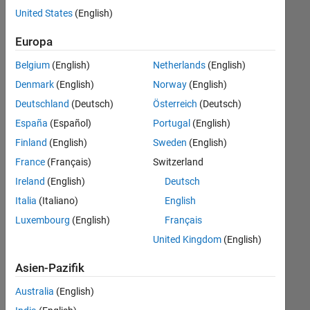
offenen
United States
(English)
Stellen,
die
Europa
Ihren
Suchkriterien
Belgium
(English)
Netherlands
(English)
entsprechen.
Denmark
(English)
Norway
(English)
Sie
Deutschland
(Deutsch)
Österreich
(Deutsch)
können
die
España
(Español)
Portugal
(English)
Suchkriterien
Finland
(English)
Sweden
(English)
weiter
France
(Français)
Switzerland
fassen
oder
Ireland
(English)
Deutsch
alle
Italia
(Italiano)
English
Stellenangebote
Luxembourg
(English)
Français
anzeigen
.
Wenn
United Kingdom
(English)
Sie
Asien-Pazifik
noch
immer
Australia
(English)
keine