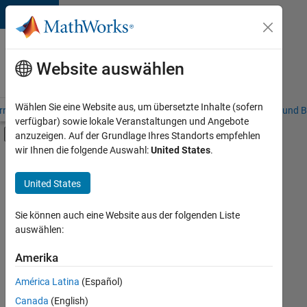
Weiter zum Inhalt
Karriere
bei
Website auswählen
MathWorks
Wählen Sie eine Website aus, um übersetzte Inhalte (sofern
riere – Übersicht
Stellensuche
Niederlassungen
Studierende und B
verfügbar) sowie lokale Veranstaltungen und Angebote
Umschaltung für Off-Canvas-Navigation
anzuzeigen. Auf der Grundlage Ihres Standorts empfehlen
Hauptinhalt
wir Ihnen die folgende Auswahl:
United States
.
FILTER:
Commercial Sales
United States
+
4
Inside Sales
Marketing Services
Sie können auch eine Website aus der folgenden Liste
auswählen:
Business Model Team
Legal
Amerika
Derzeit
gibt
América Latina
(Español)
es
keine
Canada
(English)