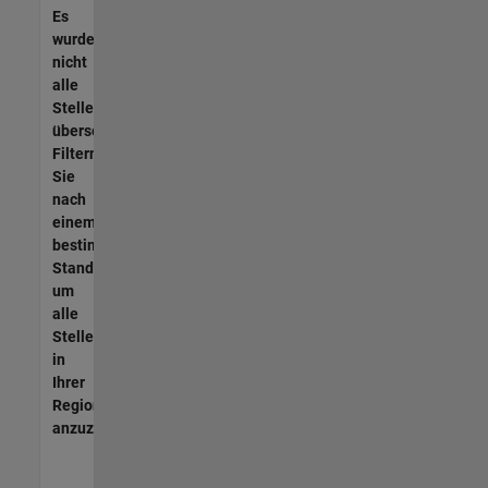
Es
wurden
nicht
alle
Stellen
übersetzt.
Filtern
Sie
nach
einem
bestimmten
Standort,
um
alle
Stellenangebote
in
Ihrer
Region
anzuzeigen.