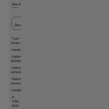
Über MathWorks
Website auswählen
Deutschland
Trust
Center
Handelsmarken
Datenschutz-
Richtlinien
Datendiebstahl
verhindern
Status von
Anwendungen
Kontakt
©
1994-
2026