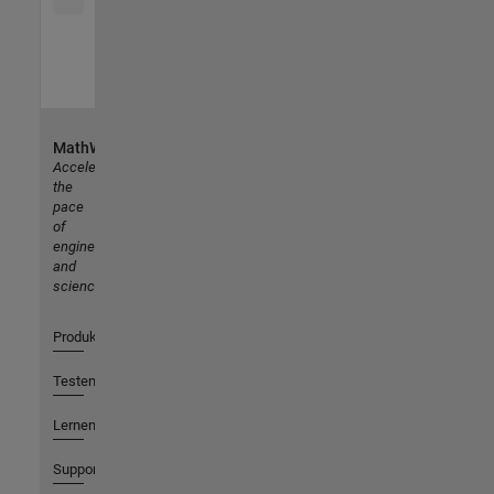
MathWorks
Accelerating
the
pace
of
engineering
and
science
Produkte
Testen oder Kaufen
Lernen
Support