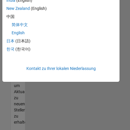
offenen
India
(English)
Stellen
New Zealand
(English)
finden
中国
können,
die
简体中文
Ihren
English
Qualifikationen
日本
(日本語)
entsprechen,
werden
한국
(한국어)
Sie
Mitglied
unseres
Kontakt zu Ihrer lokalen Niederlassung
Talent-
Netzwerks
,
um
Aktualisierungen
zu
neuen
Stellenangeboten
zu
erhalten.