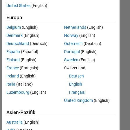
offenen
United States
(English)
Stellen,
die
Europa
Ihren
Suchkriterien
Belgium
(English)
Netherlands
(English)
entsprechen.
Denmark
(English)
Norway
(English)
Sie
Deutschland
(Deutsch)
Österreich
(Deutsch)
können
die
España
(Español)
Portugal
(English)
Suchkriterien
Finland
(English)
Sweden
(English)
weiter
France
(Français)
Switzerland
fassen
oder
Ireland
(English)
Deutsch
alle
Italia
(Italiano)
English
Stellenangebote
Luxembourg
(English)
Français
anzeigen
.
Wenn
United Kingdom
(English)
Sie
Asien-Pazifik
noch
immer
Australia
(English)
keine