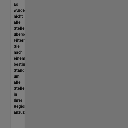
Es
wurden
nicht
alle
Stellen
übersetzt.
Filtern
Sie
nach
einem
bestimmten
Standort,
um
alle
Stellenangebote
in
Ihrer
Region
anzuzeigen.