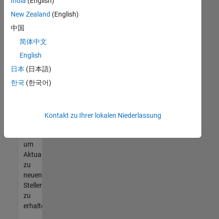
offenen
India
(English)
Stellen
New Zealand
(English)
finden
中国
können,
die
简体中文
Ihren
English
Qualifikationen
日本
(日本語)
entsprechen,
werden
한국
(한국어)
Sie
Mitglied
unseres
Kontakt zu Ihrer lokalen Niederlassung
Talent-
Netzwerks
,
um
Aktualisierungen
zu
neuen
Stellenangeboten
zu
erhalten.