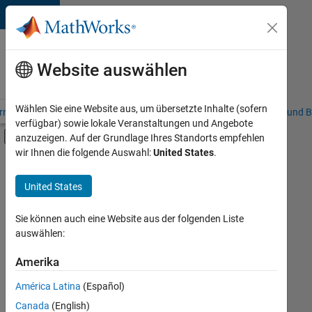
Weiter zum Inhalt
Karriere
bei
Website auswählen
MathWorks
Wählen Sie eine Website aus, um übersetzte Inhalte (sofern
riere – Übersicht
Stellensuche
Niederlassungen
Studierende und B
verfügbar) sowie lokale Veranstaltungen und Angebote
Umschaltung für Off-Canvas-Navigation
anzuzeigen. Auf der Grundlage Ihres Standorts empfehlen
Hauptinhalt
wir Ihnen die folgende Auswahl:
United States
.
FILTER:
Information Technology
United States
+
4
Commercial Sales
Marketing Communications
Sie können auch eine Website aus der folgenden Liste
auswählen:
Marketing Services
Business Model Team
Amerika
Derzeit
gibt
América Latina
(Español)
es
keine
Canada
(English)