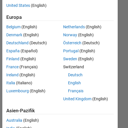
offenen
United States
(English)
Stellen,
die
Europa
Ihren
Suchkriterien
Belgium
(English)
Netherlands
(English)
entsprechen.
Denmark
(English)
Norway
(English)
Sie
Deutschland
(Deutsch)
Österreich
(Deutsch)
können
die
España
(Español)
Portugal
(English)
Suchkriterien
Finland
(English)
Sweden
(English)
weiter
France
(Français)
Switzerland
fassen
oder
Ireland
(English)
Deutsch
alle
Italia
(Italiano)
English
Stellenangebote
Luxembourg
(English)
Français
anzeigen
.
Wenn
United Kingdom
(English)
Sie
Asien-Pazifik
noch
immer
Australia
(English)
keine