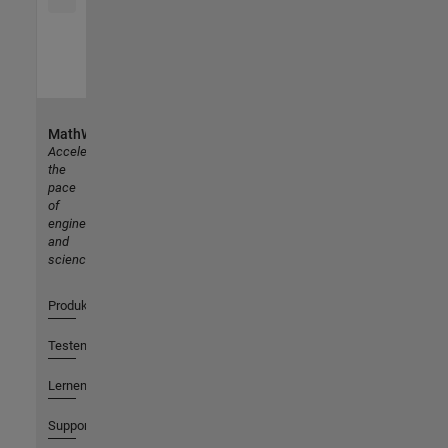
MathWorks
Accelerating
the
pace
of
engineering
and
science
Produkte
Testen oder Kaufen
Lernen
Support