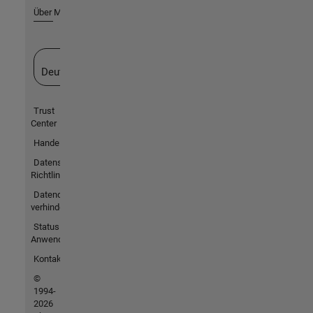
Über MathWorks
Website auswählen
Deutschland
Trust
Center
Handelsmarken
Datenschutz-
Richtlinien
Datendiebstahl
verhindern
Status von
Anwendungen
Kontakt
©
1994-
2026