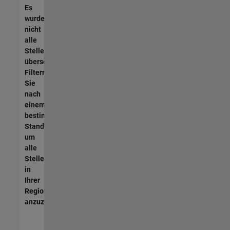
Es
wurden
nicht
alle
Stellen
übersetzt.
Filtern
Sie
nach
einem
bestimmten
Standort,
um
alle
Stellenangebote
in
Ihrer
Region
anzuzeigen.