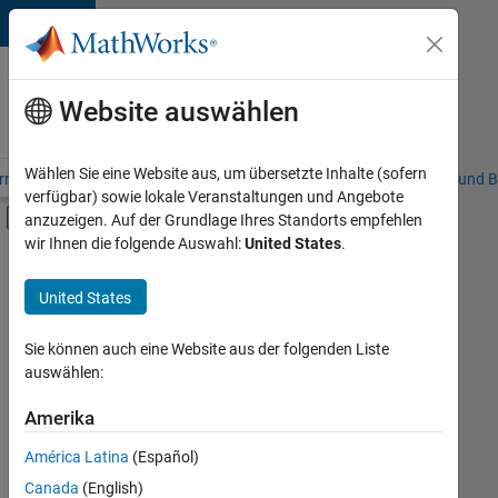
Weiter zum Inhalt
Karriere
bei
Website auswählen
MathWorks
Wählen Sie eine Website aus, um übersetzte Inhalte (sofern
riere – Übersicht
Stellensuche
Niederlassungen
Studierende und B
verfügbar) sowie lokale Veranstaltungen und Angebote
Umschaltung für Off-Canvas-Navigation
anzuzeigen. Auf der Grundlage Ihres Standorts empfehlen
Hauptinhalt
wir Ihnen die folgende Auswahl:
United States
.
FILTER:
Information Technology
United States
+
5
Customer Support
Education Sales
Sie können auch eine Website aus der folgenden Liste
auswählen:
Sales Operations
Marketing Communications
Amerika
Derzeit
gibt
Legal
América Latina
(Español)
es
keine
Canada
(English)