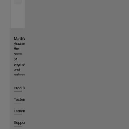
MathWorks
Accelerating
the
pace
of
engineering
and
science
Produkte
Testen oder Kaufen
Lernen
Support