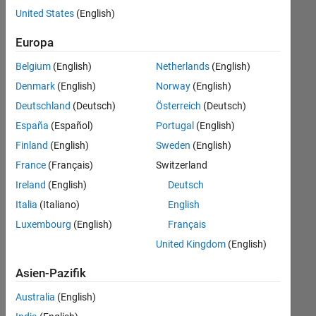
offenen
United States
(English)
Stellen,
die
Europa
Ihren
Suchkriterien
Belgium
(English)
Netherlands
(English)
entsprechen.
Denmark
(English)
Norway
(English)
Sie
Deutschland
(Deutsch)
Österreich
(Deutsch)
können
die
España
(Español)
Portugal
(English)
Suchkriterien
Finland
(English)
Sweden
(English)
weiter
France
(Français)
Switzerland
fassen
oder
Ireland
(English)
Deutsch
alle
Italia
(Italiano)
English
Stellenangebote
Luxembourg
(English)
Français
anzeigen
.
Wenn
United Kingdom
(English)
Sie
Asien-Pazifik
noch
immer
Australia
(English)
keine