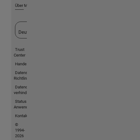
Über MathWorks
Website auswählen
Deutschland
Trust
Center
Handelsmarken
Datenschutz-
Richtlinien
Datendiebstahl
verhindern
Status von
Anwendungen
Kontakt
©
1994-
2026