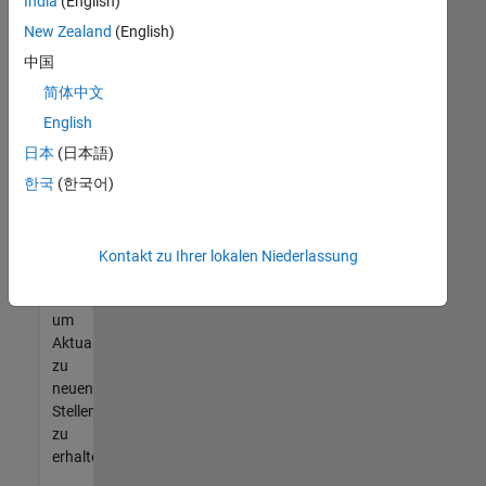
offenen
India
(English)
Stellen
New Zealand
(English)
finden
中国
können,
die
简体中文
Ihren
English
Qualifikationen
日本
(日本語)
entsprechen,
werden
한국
(한국어)
Sie
Mitglied
unseres
Kontakt zu Ihrer lokalen Niederlassung
Talent-
Netzwerks
,
um
Aktualisierungen
zu
neuen
Stellenangeboten
zu
erhalten.