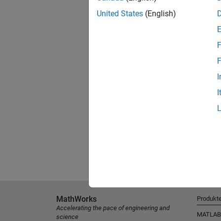
United States
(English)
F
F
I
I
MathWorks
Produkt
Accelerating the pace of engineering and
MATLAB
science