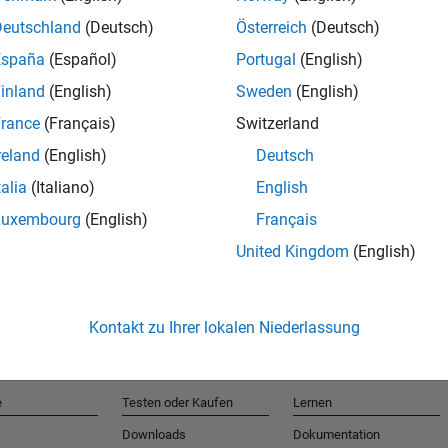
Deutschland
(Deutsch)
Österreich
(Deutsch)
España
(Español)
Portugal
(English)
T
inland
(English)
Sweden
(English)
rance
(Français)
Switzerland
Erhalten 
reland
(English)
Deutsch
talia
(Italiano)
English
Luxembourg
(English)
Français
United Kingdom
(English)
Kontakt zu Ihrer lokalen Niederlassung
e
Testen oder Kaufen
Lernen
Downloads
Dokumentation