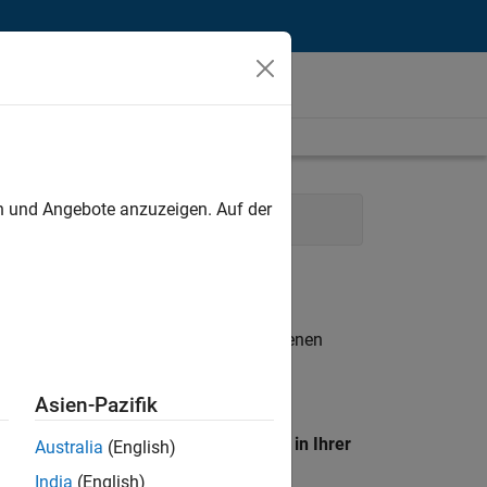
unt
en und Angebote anzuzeigen. Auf der
Sales
Marketing Services
n entsprechen.
eigen
. Wenn Sie noch immer keine offenen
 Mitglied unseres
Talent-Netzwerks
, um
Asien-Pazifik
en Standort, um alle Stellenangebote in Ihrer
Australia
(English)
India
(English)