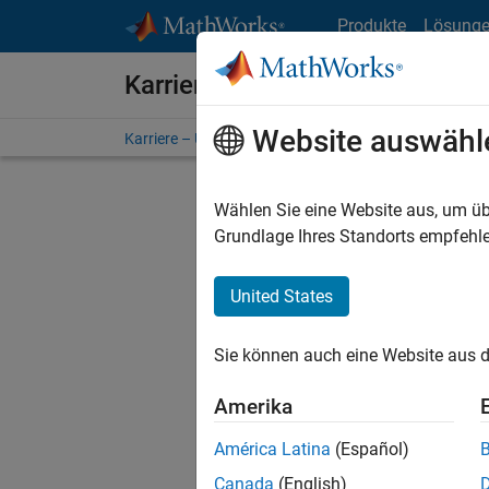
Weiter zum Inhalt
Produkte
Lösung
Karriere bei MathWorks
Website auswähl
Karriere – Übersicht
Stellensuche
Niederlassunge
Wählen Sie eine Website aus, um üb
Grundlage Ihres Standorts empfehle
United States
Derzeit
Sie könn
Sie können auch eine Website aus d
Stellen f
Aktualis
Amerika
Es wurde
América Latina
(Español)
Region a
Canada
(English)