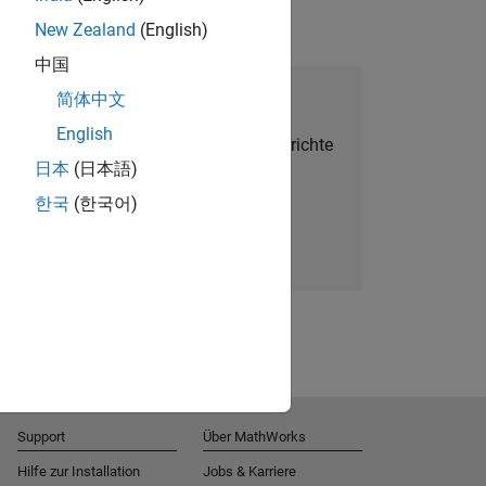
New Zealand
(English)
中国
alent Network beitreten
简体中文
English
Sie personalisierte Stellenangebote, Berichte
日本
(日本語)
und Unternehmensneuigkeiten.
한국
(한국어)
Melden Sie sich noch heute an
Support
Über MathWorks
Hilfe zur Installation
Jobs & Karriere