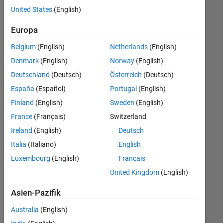
offenen
United States
(English)
Stellen,
die
Europa
Ihren
Suchkriterien
Belgium
(English)
Netherlands
(English)
entsprechen.
Denmark
(English)
Norway
(English)
Sie
Deutschland
(Deutsch)
Österreich
(Deutsch)
können
die
España
(Español)
Portugal
(English)
Suchkriterien
Finland
(English)
Sweden
(English)
weiter
France
(Français)
Switzerland
fassen
oder
Ireland
(English)
Deutsch
alle
Italia
(Italiano)
English
Stellenangebote
Luxembourg
(English)
Français
anzeigen
.
Wenn
United Kingdom
(English)
Sie
Asien-Pazifik
noch
immer
Australia
(English)
keine