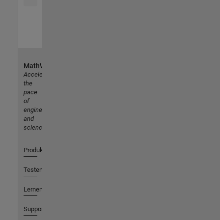
MathWorks
Accelerating
the
pace
of
engineering
and
science
Produkte
Testen oder Kaufen
Lernen
Support