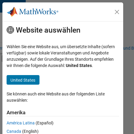
Weiter zum Inhalt
Karriere
bei
Website auswählen
MathWorks
Wählen Sie eine Website aus, um übersetzte Inhalte (sofern
riere – Übersicht
Stellensuche
Niederlassungen
Studierende und B
verfügbar) sowie lokale Veranstaltungen und Angebote
Umschaltung für Off-Canvas-Navigation
anzuzeigen. Auf der Grundlage Ihres Standorts empfehlen
Hauptinhalt
wir Ihnen die folgende Auswahl:
United States
.
FILTER:
Commercial Sales
United States
+
4
Education Sales
Sales Operations
Sie können auch eine Website aus der folgenden Liste
auswählen:
Marketing Communications
Legal
Amerika
Derzeit
gibt
América Latina
(Español)
es
keine
Canada
(English)