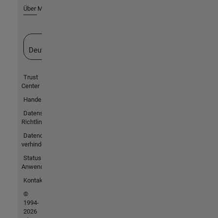
Über MathWorks
Website auswählen
Deutschland
Trust
Center
Handelsmarken
Datenschutz-
Richtlinien
Datendiebstahl
verhindern
Status von
Anwendungen
Kontakt
©
1994-
2026