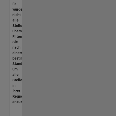
Es
wurden
nicht
alle
Stellen
übersetzt.
Filtern
Sie
nach
einem
bestimmten
Standort,
um
alle
Stellenangebote
in
Ihrer
Region
anzuzeigen.