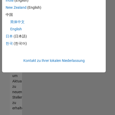
offenen
India
(English)
Stellen
New Zealand
(English)
finden
中国
können,
die
简体中文
Ihren
English
Qualifikationen
日本
(日本語)
entsprechen,
werden
한국
(한국어)
Sie
Mitglied
unseres
Kontakt zu Ihrer lokalen Niederlassung
Talent-
Netzwerks
,
um
Aktualisierungen
zu
neuen
Stellenangeboten
zu
erhalten.