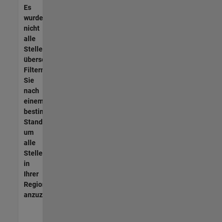
Es
wurden
nicht
alle
Stellen
übersetzt.
Filtern
Sie
nach
einem
bestimmten
Standort,
um
alle
Stellenangebote
in
Ihrer
Region
anzuzeigen.