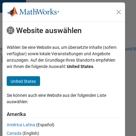
Weiter zum Inhalt
Karriere
bei
Website auswählen
MathWorks
Wählen Sie eine Website aus, um übersetzte Inhalte (sofern
riere – Übersicht
Stellensuche
Niederlassungen
Studierende und B
verfügbar) sowie lokale Veranstaltungen und Angebote
Umschaltung für Off-Canvas-Navigation
anzuzeigen. Auf der Grundlage Ihres Standorts empfehlen
Hauptinhalt
wir Ihnen die folgende Auswahl:
United States
.
FILTER:
Advanced Support
United States
+
5
Business Applications and Tools
Information Technology
Sie können auch eine Website aus der folgenden Liste
auswählen:
Product Development
Technical Writing
Amerika
Derzeit
gibt
Web Applications and Services
América Latina
(Español)
es
keine
Canada
(English)