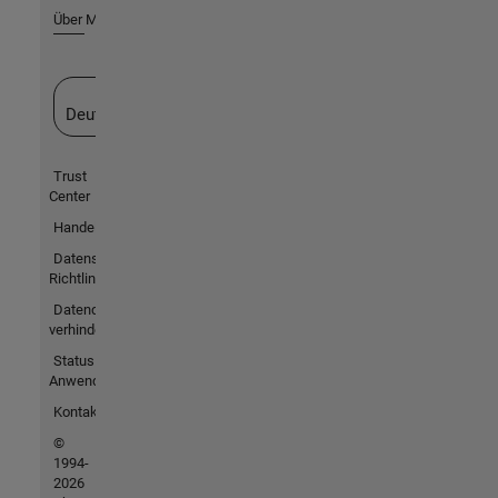
Über MathWorks
Website auswählen
Deutschland
Trust
Center
Handelsmarken
Datenschutz-
Richtlinien
Datendiebstahl
verhindern
Status von
Anwendungen
Kontakt
©
1994-
2026