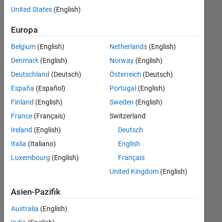
offenen
United States
(English)
Stellen,
die
Europa
Ihren
Suchkriterien
Belgium
(English)
Netherlands
(English)
entsprechen.
Denmark
(English)
Norway
(English)
Sie
Deutschland
(Deutsch)
Österreich
(Deutsch)
können
die
España
(Español)
Portugal
(English)
Suchkriterien
Finland
(English)
Sweden
(English)
weiter
France
(Français)
Switzerland
fassen
oder
Ireland
(English)
Deutsch
alle
Italia
(Italiano)
English
Stellenangebote
Luxembourg
(English)
Français
anzeigen
.
Wenn
United Kingdom
(English)
Sie
Asien-Pazifik
noch
immer
Australia
(English)
keine