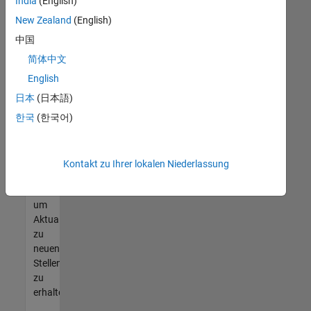
offenen
India
(English)
Stellen
New Zealand
(English)
finden
中国
können,
die
简体中文
Ihren
English
Qualifikationen
日本
(日本語)
entsprechen,
werden
한국
(한국어)
Sie
Mitglied
unseres
Kontakt zu Ihrer lokalen Niederlassung
Talent-
Netzwerks
,
um
Aktualisierungen
zu
neuen
Stellenangeboten
zu
erhalten.