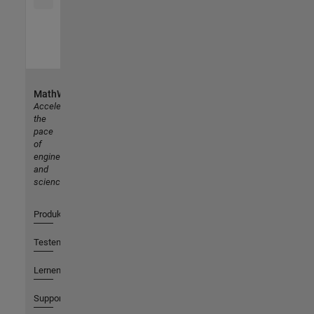
MathWorks
Accelerating
the
pace
of
engineering
and
science
Produkte
Testen oder Kaufen
Lernen
Support