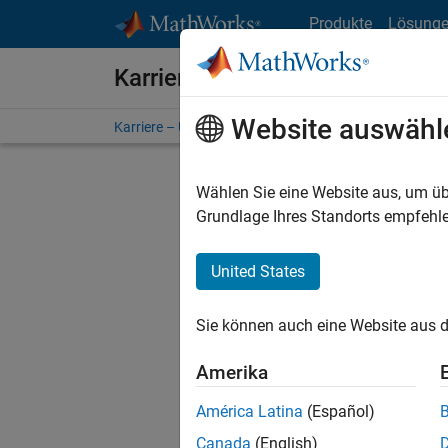
Weiter zum Inhalt
Produkte
Lösung
Karriere bei MathWorks
Website auswähl
Karriere – Übersicht
Stellensuche
Niederlassunge
Wählen Sie eine Website aus, um üb
FILTER:
Grundlage Ihres Standorts empfehle
United States
Derzeit
Sie könn
Sie können auch eine Website aus d
Stellen f
Aktualis
Amerika
Es wurde
América Latina
(Español)
Region a
Canada
(English)