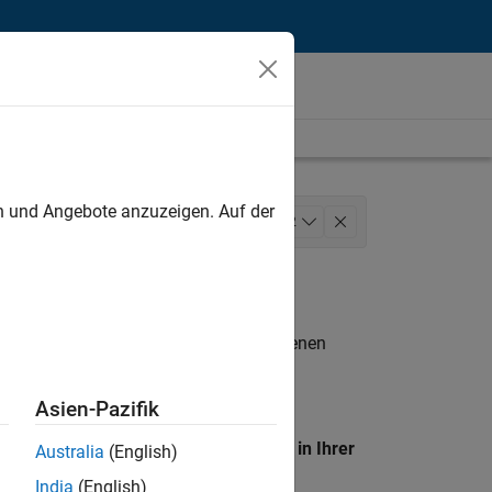
unt
en und Angebote anzuzeigen. Auf der
ent
Quality Engineering
+
2
n entsprechen.
eigen
. Wenn Sie noch immer keine offenen
 Mitglied unseres
Talent-Netzwerks
, um
Asien-Pazifik
en Standort, um alle Stellenangebote in Ihrer
Australia
(English)
India
(English)