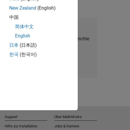
New Zealand
(English)
中国
alent Network beitreten
简体中文
English
Sie personalisierte Stellenangebote, Berichte
日本
(日本語)
und Unternehmensneuigkeiten.
한국
(한국어)
Melden Sie sich noch heute an
Support
Über MathWorks
Hilfe zur Installation
Jobs & Karriere