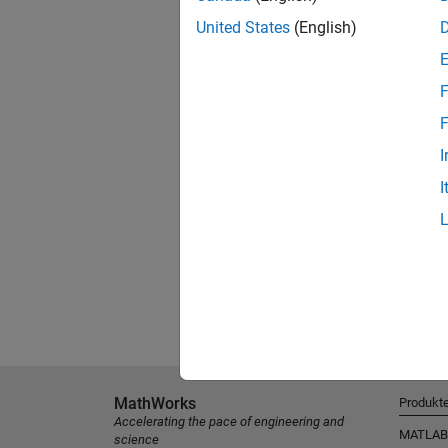
United States
(English)
F
F
I
I
MathWorks
Produkt
Accelerating the pace of engineering and
MATLAB
science