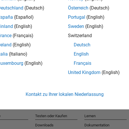
Deutschland
(Deutsch)
Österreich
(Deutsch)
España
(Español)
Portugal
(English)
T
inland
(English)
Sweden
(English)
rance
(Français)
Switzerland
Erhalten 
reland
(English)
Deutsch
talia
(Italiano)
English
Luxembourg
(English)
Français
United Kingdom
(English)
Kontakt zu Ihrer lokalen Niederlassung
e
Testen oder Kaufen
Lernen
Downloads
Dokumentation