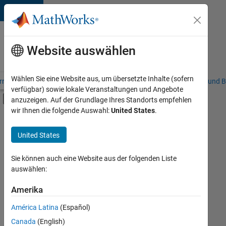
Weiter zum Inhalt
Karriere
bei
Website auswählen
MathWorks
Wählen Sie eine Website aus, um übersetzte Inhalte (sofern
riere – Übersicht
Stellensuche
Niederlassungen
Studierende und B
verfügbar) sowie lokale Veranstaltungen und Angebote
Umschaltung für Off-Canvas-Navigation
anzuzeigen. Auf der Grundlage Ihres Standorts empfehlen
Hauptinhalt
wir Ihnen die folgende Auswahl:
United States
.
FILTER:
Advanced Support
United States
+
2
Information Technology
Software Process Engineering
Sie können auch eine Website aus der folgenden Liste
auswählen:
Amerika
Derzeit
gibt
América Latina
(Español)
es
keine
Canada
(English)