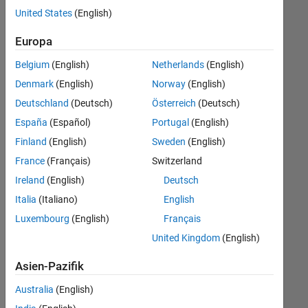
offenen
United States
(English)
Stellen,
die
Europa
Ihren
Suchkriterien
Belgium
(English)
Netherlands
(English)
entsprechen.
Denmark
(English)
Norway
(English)
Sie
Deutschland
(Deutsch)
Österreich
(Deutsch)
können
die
España
(Español)
Portugal
(English)
Suchkriterien
Finland
(English)
Sweden
(English)
weiter
France
(Français)
Switzerland
fassen
oder
Ireland
(English)
Deutsch
alle
Italia
(Italiano)
English
Stellenangebote
Luxembourg
(English)
Français
anzeigen
.
Wenn
United Kingdom
(English)
Sie
Asien-Pazifik
noch
immer
Australia
(English)
keine