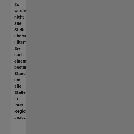
Es
wurden
nicht
alle
Stellen
übersetzt.
Filtern
Sie
nach
einem
bestimmten
Standort,
um
alle
Stellenangebote
in
Ihrer
Region
anzuzeigen.