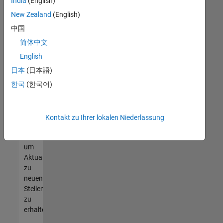
offenen
India
(English)
Stellen
New Zealand
(English)
finden
中国
können,
die
简体中文
Ihren
English
Qualifikationen
日本
(日本語)
entsprechen,
werden
한국
(한국어)
Sie
Mitglied
unseres
Kontakt zu Ihrer lokalen Niederlassung
Talent-
Netzwerks
,
um
Aktualisierungen
zu
neuen
Stellenangeboten
zu
erhalten.