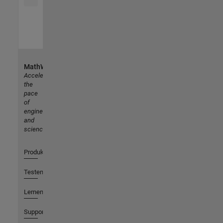
MathWorks
Accelerating
the
pace
of
engineering
and
science
Produkte
Testen oder Kaufen
Lernen
Support