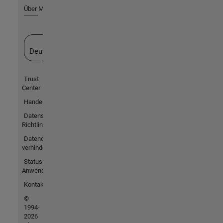
Über MathWorks
Website auswählen
Deutschland
Trust
Center
Handelsmarken
Datenschutz-
Richtlinien
Datendiebstahl
verhindern
Status von
Anwendungen
Kontakt
©
1994-
2026