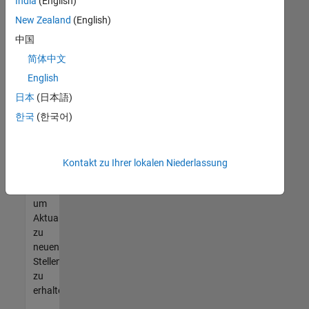
offenen
India
(English)
Stellen
New Zealand
(English)
finden
中国
können,
die
简体中文
Ihren
English
Qualifikationen
日本
(日本語)
entsprechen,
werden
한국
(한국어)
Sie
Mitglied
unseres
Kontakt zu Ihrer lokalen Niederlassung
Talent-
Netzwerks
,
um
Aktualisierungen
zu
neuen
Stellenangeboten
zu
erhalten.