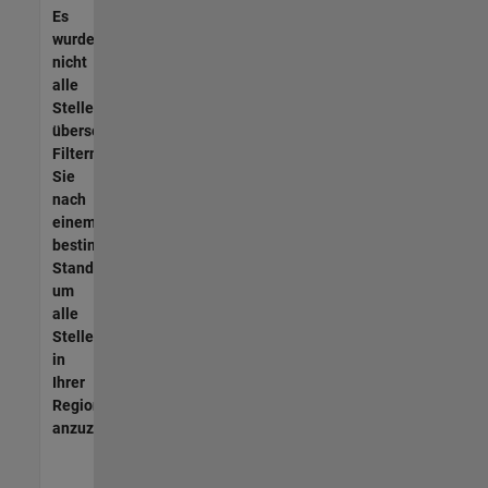
Es
wurden
nicht
alle
Stellen
übersetzt.
Filtern
Sie
nach
einem
bestimmten
Standort,
um
alle
Stellenangebote
in
Ihrer
Region
anzuzeigen.