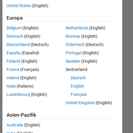
offenen
Technical Writing
United States
(English)
Stellen,
die
Europa
Ihren
Suchkriterien
Belgium
(English)
Netherlands
(English)
entsprechen.
Denmark
(English)
Norway
(English)
Sie
Deutschland
(Deutsch)
Österreich
(Deutsch)
können
die
España
(Español)
Portugal
(English)
Suchkriterien
Finland
(English)
Sweden
(English)
weiter
France
(Français)
Switzerland
fassen
oder
Ireland
(English)
Deutsch
alle
Italia
(Italiano)
English
Stellenangebote
Luxembourg
(English)
Français
anzeigen
.
Wenn
United Kingdom
(English)
Sie
Asien-Pazifik
noch
immer
Australia
(English)
keine