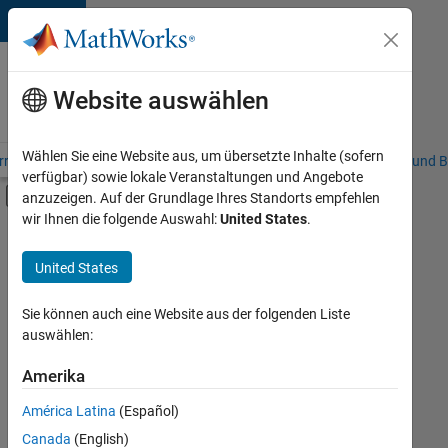
Weiter zum Inhalt
Karriere
bei
Website auswählen
MathWorks
Wählen Sie eine Website aus, um übersetzte Inhalte (sofern
riere – Übersicht
Stellensuche
Niederlassungen
Studierende und B
verfügbar) sowie lokale Veranstaltungen und Angebote
Umschaltung für Off-Canvas-Navigation
anzuzeigen. Auf der Grundlage Ihres Standorts empfehlen
Hauptinhalt
wir Ihnen die folgende Auswahl:
United States
.
FILTER:
Programm für Berufseinsteiger (EDG)
United States
+
7
Business Applications and Tools
Information Technology
Sie können auch eine Website aus der folgenden Liste
auswählen:
Infrastructure and Architecture
Program Management
Amerika
Derzeit
gibt
Quality Engineering
América Latina
(Español)
es
Release Engineering
keine
Canada
(English)