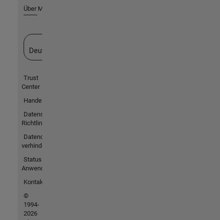
Über MathWorks
Website auswählen
Deutschland
Trust
Center
Handelsmarken
Datenschutz-
Richtlinien
Datendiebstahl
verhindern
Status von
Anwendungen
Kontakt
©
1994-
2026