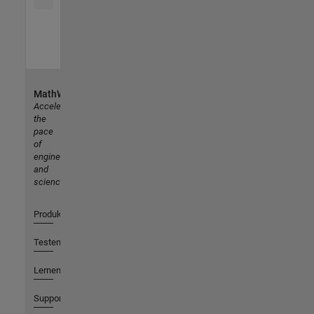
MathWorks
Accelerating
the
pace
of
engineering
and
science
Produkte
Testen oder Kaufen
Lernen
Support