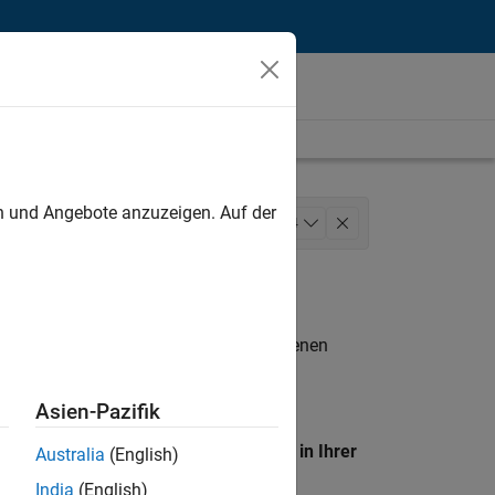
unt
en und Angebote anzuzeigen. Auf der
ation Technology
+
4
ering
n entsprechen.
eigen
. Wenn Sie noch immer keine offenen
 Mitglied unseres
Talent-Netzwerks
, um
Asien-Pazifik
en Standort, um alle Stellenangebote in Ihrer
Australia
(English)
India
(English)