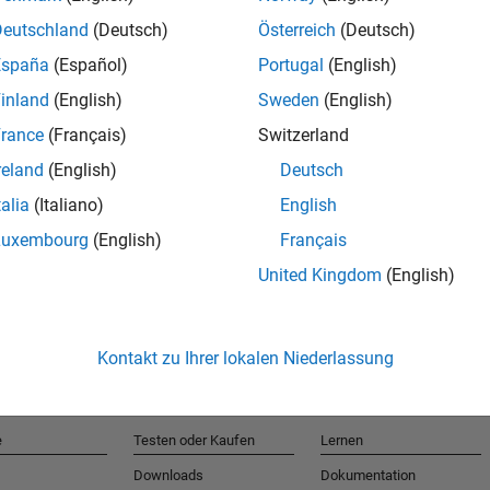
Deutschland
(Deutsch)
Österreich
(Deutsch)
España
(Español)
Portugal
(English)
T
inland
(English)
Sweden
(English)
rance
(Français)
Switzerland
Erhalten 
reland
(English)
Deutsch
talia
(Italiano)
English
Luxembourg
(English)
Français
United Kingdom
(English)
Kontakt zu Ihrer lokalen Niederlassung
e
Testen oder Kaufen
Lernen
Downloads
Dokumentation