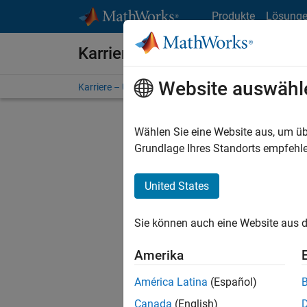
Weiter zum Inhalt
Produkte
Lösung
Karriere bei MathWorks
Website auswähl
Karriere – Übersicht
Stellensuche
Niederlassunge
Wählen Sie eine Website aus, um üb
FILTER:
Grundlage Ihres Standorts empfehle
United States
Derzeit
Sie könn
Sie können auch eine Website aus d
Stellen f
Aktualis
Amerika
Es wurde
América Latina
(Español)
Region a
Canada
(English)