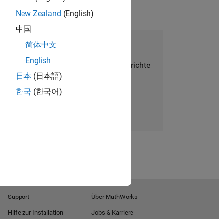
New Zealand
(English)
中国
alent Network beitreten
简体中文
English
Sie personalisierte Stellenangebote, Berichte
日本
(日本語)
und Unternehmensneuigkeiten.
한국
(한국어)
Melden Sie sich noch heute an
Support
Über MathWorks
Hilfe zur Installation
Jobs & Karriere