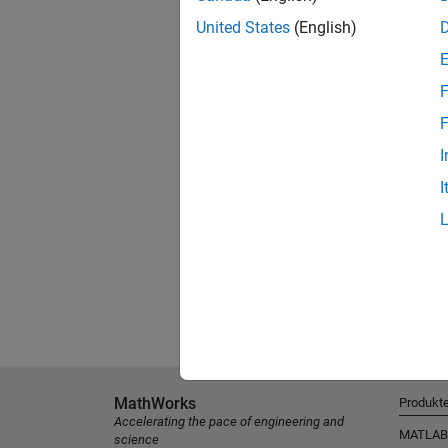
United States
(English)
F
F
I
I
MathWorks
Produkt
Accelerating the pace of engineering and
MATLAB
science