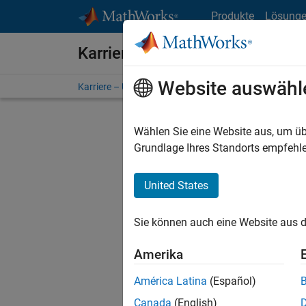
Weiter zum Inhalt
Produkte
Lösung
Karriere bei MathWorks
Website auswähl
Karriere – Übersicht
Stellensuche
Niederlassunge
Wählen Sie eine Website aus, um üb
FILTER:
Grundlage Ihres Standorts empfehle
United States
Derzeit
Sie könn
Sie können auch eine Website aus d
Stellen f
Aktualis
Amerika
Es wurde
América Latina
(Español)
Region a
Canada
(English)