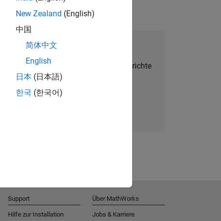
New Zealand
(English)
中国
alent Network beitreten
简体中文
English
Sie personalisierte Stellenangebote, Berichte
日本
(日本語)
und Unternehmensneuigkeiten.
한국
(한국어)
Melden Sie sich noch heute an
Support
Über MathWorks
Hilfe zur Installation
Jobs & Karriere