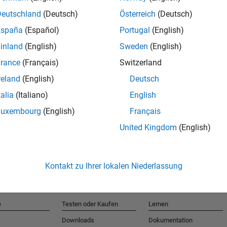
Deutschland
(Deutsch)
Österreich
(Deutsch)
España
(Español)
Portugal
(English)
T
inland
(English)
Sweden
(English)
rance
(Français)
Switzerland
Erhalten 
reland
(English)
Deutsch
talia
(Italiano)
English
Luxembourg
(English)
Français
United Kingdom
(English)
Kontakt zu Ihrer lokalen Niederlassung
e
Testen oder Kaufen
Lernen
Downloads
Dokumentation