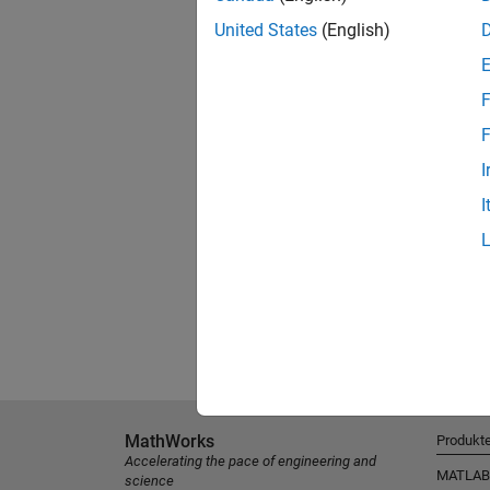
United States
(English)
F
F
I
I
MathWorks
Produkt
Accelerating the pace of engineering and
MATLAB
science