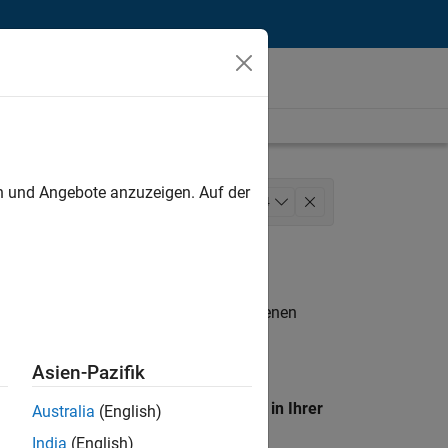
unt
en und Angebote anzuzeigen. Auf der
nagement
Quality Engineering
+
4
Web Applications and Services
n entsprechen.
eigen
. Wenn Sie noch immer keine offenen
 Mitglied unseres
Talent-Netzwerks
, um
Asien-Pazifik
en Standort, um alle Stellenangebote in Ihrer
Australia
(English)
India
(English)