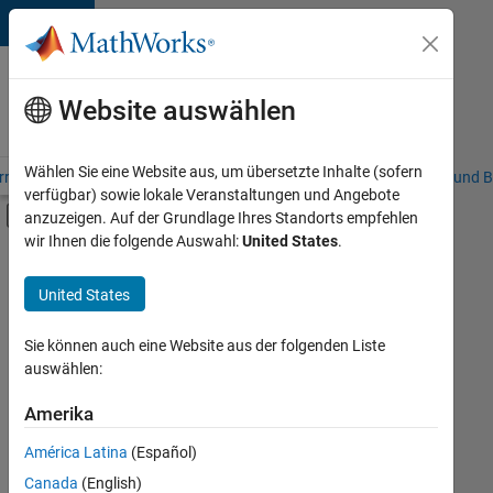
Weiter zum Inhalt
Karriere
bei
Website auswählen
MathWorks
Wählen Sie eine Website aus, um übersetzte Inhalte (sofern
riere – Übersicht
Stellensuche
Niederlassungen
Studierende und B
verfügbar) sowie lokale Veranstaltungen und Angebote
Umschaltung für Off-Canvas-Navigation
anzuzeigen. Auf der Grundlage Ihres Standorts empfehlen
Hauptinhalt
wir Ihnen die folgende Auswahl:
United States
.
FILTER:
Programm für Berufseinsteiger (EDG)
United States
+
7
Information Technology
Infrastructure and Architecture
Sie können auch eine Website aus der folgenden Liste
auswählen:
Quality Engineering
Release Engineering
Amerika
Derzeit
gibt
Software Process Engineering
América Latina
(Español)
es
Technical Writing
keine
Canada
(English)