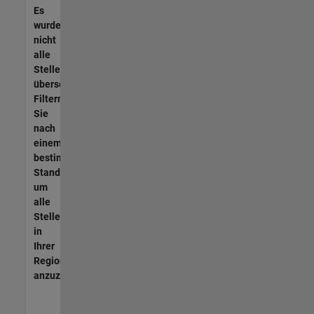
Es
wurden
nicht
alle
Stellen
übersetzt.
Filtern
Sie
nach
einem
bestimmten
Standort,
um
alle
Stellenangebote
in
Ihrer
Region
anzuzeigen.