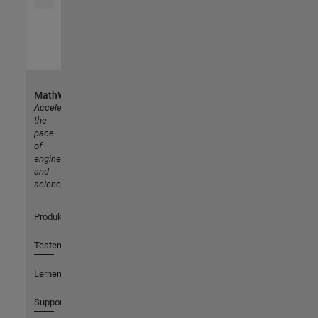
MathWorks
Accelerating
the
pace
of
engineering
and
science
Produkte
Testen oder Kaufen
Lernen
Support