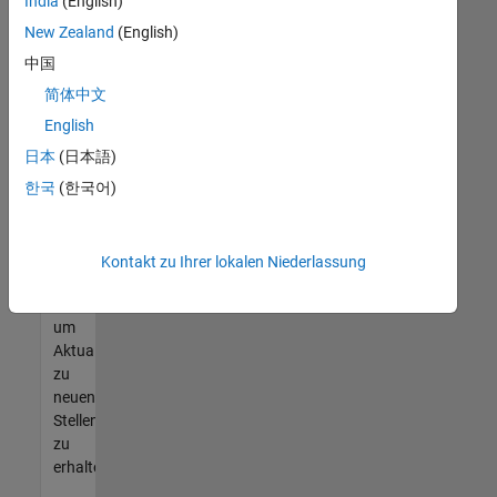
offenen
India
(English)
Stellen
New Zealand
(English)
finden
中国
können,
die
简体中文
Ihren
English
Qualifikationen
日本
(日本語)
entsprechen,
werden
한국
(한국어)
Sie
Mitglied
unseres
Kontakt zu Ihrer lokalen Niederlassung
Talent-
Netzwerks
,
um
Aktualisierungen
zu
neuen
Stellenangeboten
zu
erhalten.