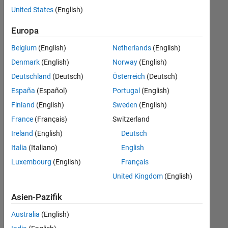
offenen
Web Applications and Services
United States
(English)
Stellen,
die
Europa
Ihren
Suchkriterien
Belgium
(English)
Netherlands
(English)
entsprechen.
Denmark
(English)
Norway
(English)
Sie
Deutschland
(Deutsch)
Österreich
(Deutsch)
können
die
España
(Español)
Portugal
(English)
Suchkriterien
Finland
(English)
Sweden
(English)
weiter
France
(Français)
Switzerland
fassen
oder
Ireland
(English)
Deutsch
alle
Italia
(Italiano)
English
Stellenangebote
Luxembourg
(English)
Français
anzeigen
.
Wenn
United Kingdom
(English)
Sie
Asien-Pazifik
noch
immer
Australia
(English)
keine