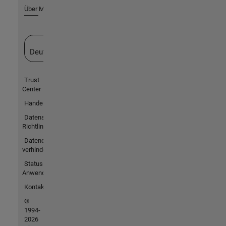
Über MathWorks
Website auswählen
Deutschland
Trust
Center
Handelsmarken
Datenschutz-
Richtlinien
Datendiebstahl
verhindern
Status von
Anwendungen
Kontakt
©
1994-
2026