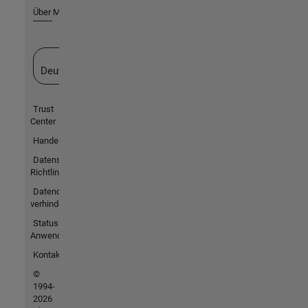
Über MathWorks
Website auswählen
Deutschland
Trust
Center
Handelsmarken
Datenschutz-
Richtlinien
Datendiebstahl
verhindern
Status von
Anwendungen
Kontakt
©
1994-
2026