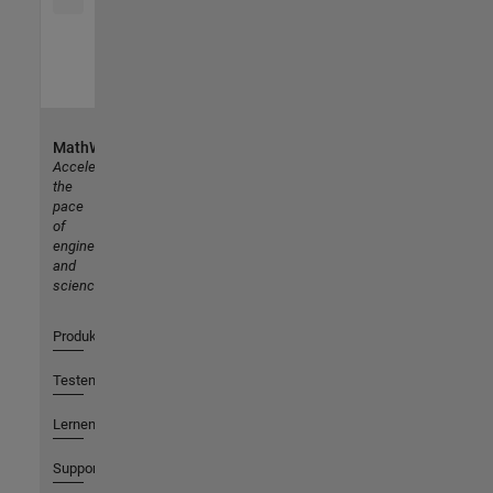
MathWorks
Accelerating
the
pace
of
engineering
and
science
Produkte
Testen oder Kaufen
Lernen
Support