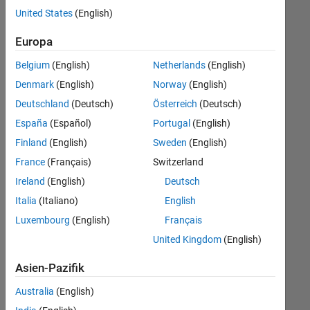
offenen
United States
(English)
Stellen,
die
Europa
Ihren
Suchkriterien
Belgium
(English)
Netherlands
(English)
entsprechen.
Denmark
(English)
Norway
(English)
Sie
Deutschland
(Deutsch)
Österreich
(Deutsch)
können
die
España
(Español)
Portugal
(English)
Suchkriterien
Finland
(English)
Sweden
(English)
weiter
France
(Français)
Switzerland
fassen
oder
Ireland
(English)
Deutsch
alle
Italia
(Italiano)
English
Stellenangebote
Luxembourg
(English)
Français
anzeigen
.
Wenn
United Kingdom
(English)
Sie
Asien-Pazifik
noch
immer
Australia
(English)
keine