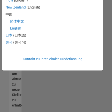
offenen
India
(English)
Stellen
New Zealand
(English)
finden
中国
können,
die
简体中文
Ihren
English
Qualifikationen
日本
(日本語)
entsprechen,
werden
한국
(한국어)
Sie
Mitglied
unseres
Kontakt zu Ihrer lokalen Niederlassung
Talent-
Netzwerks
,
um
Aktualisierungen
zu
neuen
Stellenangeboten
zu
erhalten.