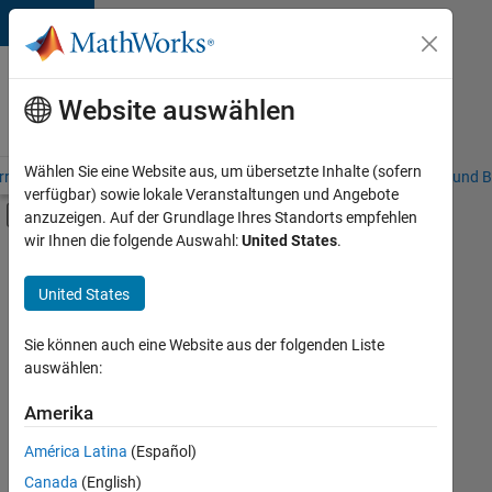
Weiter zum Inhalt
Karriere
bei
Website auswählen
MathWorks
Wählen Sie eine Website aus, um übersetzte Inhalte (sofern
riere – Übersicht
Stellensuche
Niederlassungen
Studierende und B
verfügbar) sowie lokale Veranstaltungen und Angebote
Umschaltung für Off-Canvas-Navigation
anzuzeigen. Auf der Grundlage Ihres Standorts empfehlen
Hauptinhalt
wir Ihnen die folgende Auswahl:
United States
.
FILTER:
Programm für Berufseinsteiger (EDG)
United States
+
2
Information Technology
Release Engineering
Sie können auch eine Website aus der folgenden Liste
auswählen:
Amerika
Derzeit
gibt
América Latina
(Español)
es
keine
Canada
(English)