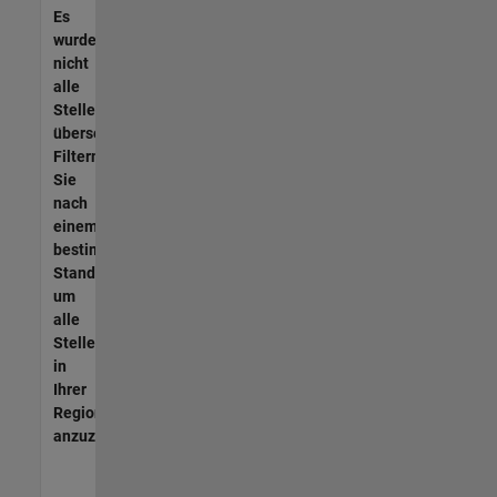
Es
wurden
nicht
alle
Stellen
übersetzt.
Filtern
Sie
nach
einem
bestimmten
Standort,
um
alle
Stellenangebote
in
Ihrer
Region
anzuzeigen.