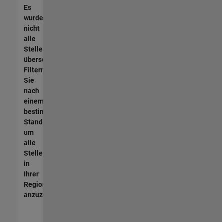
Es
wurden
nicht
alle
Stellen
übersetzt.
Filtern
Sie
nach
einem
bestimmten
Standort,
um
alle
Stellenangebote
in
Ihrer
Region
anzuzeigen.