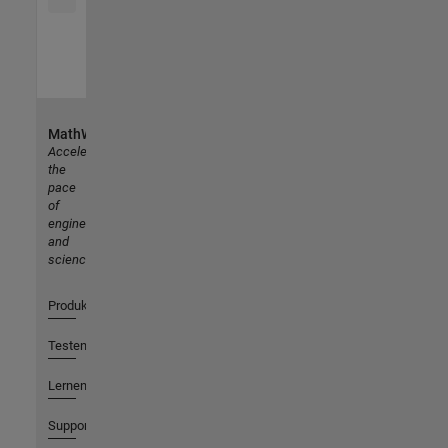
MathWorks
Accelerating
the
pace
of
engineering
and
science
Produkte
Testen oder Kaufen
Lernen
Support