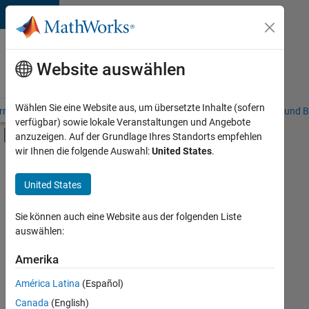
Weiter zum Inhalt
Karriere
bei
Website auswählen
MathWorks
Wählen Sie eine Website aus, um übersetzte Inhalte (sofern
riere – Übersicht
Stellensuche
Niederlassungen
Studierende und B
verfügbar) sowie lokale Veranstaltungen und Angebote
Umschaltung für Off-Canvas-Navigation
anzuzeigen. Auf der Grundlage Ihres Standorts empfehlen
Hauptinhalt
wir Ihnen die folgende Auswahl:
United States
.
FILTER:
Business Applications and Tools
United States
+
2
Quality Engineering
Release Engineering
Sie können auch eine Website aus der folgenden Liste
auswählen:
Amerika
Derzeit
gibt
América Latina
(Español)
es
keine
Canada
(English)