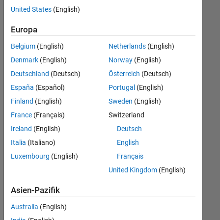
offenen
United States
(English)
Stellen,
die
Europa
Ihren
Suchkriterien
Belgium
(English)
Netherlands
(English)
entsprechen.
Denmark
(English)
Norway
(English)
Sie
Deutschland
(Deutsch)
Österreich
(Deutsch)
können
die
España
(Español)
Portugal
(English)
Suchkriterien
Finland
(English)
Sweden
(English)
weiter
France
(Français)
Switzerland
fassen
oder
Ireland
(English)
Deutsch
alle
Italia
(Italiano)
English
Stellenangebote
Luxembourg
(English)
Français
anzeigen
.
Wenn
United Kingdom
(English)
Sie
Asien-Pazifik
noch
immer
Australia
(English)
keine