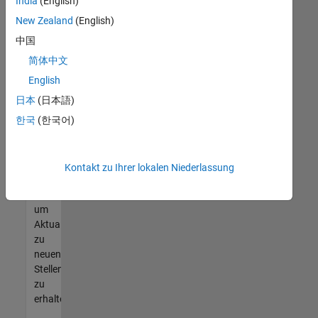
offenen
India
(English)
Stellen
New Zealand
(English)
finden
中国
können,
die
简体中文
Ihren
English
Qualifikationen
日本
(日本語)
entsprechen,
werden
한국
(한국어)
Sie
Mitglied
unseres
Kontakt zu Ihrer lokalen Niederlassung
Talent-
Netzwerks
,
um
Aktualisierungen
zu
neuen
Stellenangeboten
zu
erhalten.