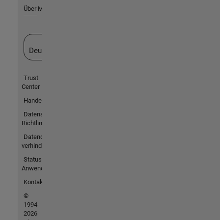
Über MathWorks
Website auswählen
Deutschland
Trust
Center
Handelsmarken
Datenschutz-
Richtlinien
Datendiebstahl
verhindern
Status von
Anwendungen
Kontakt
©
1994-
2026