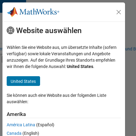
Weiter zum Inhalt
Karriere
bei
Website auswählen
MathWorks
Wählen Sie eine Website aus, um übersetzte Inhalte (sofern
riere – Übersicht
Stellensuche
Niederlassungen
Studierende und B
verfügbar) sowie lokale Veranstaltungen und Angebote
Umschaltung für Off-Canvas-Navigation
anzuzeigen. Auf der Grundlage Ihres Standorts empfehlen
Hauptinhalt
wir Ihnen die folgende Auswahl:
United States
.
FILTER:
Business Applications and Tools
United States
+
1
Software Process Engineering
Sie können auch eine Website aus der folgenden Liste
auswählen:
Amerika
Derzeit
gibt
América Latina
(Español)
es
keine
Canada
(English)