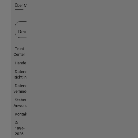
Über MathWorks
Website auswählen
Deutschland
Trust
Center
Handelsmarken
Datenschutz-
Richtlinien
Datendiebstahl
verhindern
Status von
Anwendungen
Kontakt
©
1994-
2026