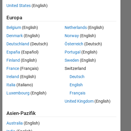
offenen
United States
(English)
Stellen,
die
Europa
Ihren
Suchkriterien
Belgium
(English)
Netherlands
(English)
entsprechen.
Denmark
(English)
Norway
(English)
Sie
Deutschland
(Deutsch)
Österreich
(Deutsch)
können
die
España
(Español)
Portugal
(English)
Suchkriterien
Finland
(English)
Sweden
(English)
weiter
France
(Français)
Switzerland
fassen
oder
Ireland
(English)
Deutsch
alle
Italia
(Italiano)
English
Stellenangebote
Luxembourg
(English)
Français
anzeigen
.
Wenn
United Kingdom
(English)
Sie
Asien-Pazifik
noch
immer
Australia
(English)
keine