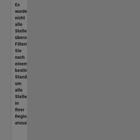
Es
wurden
nicht
alle
Stellen
übersetzt.
Filtern
Sie
nach
einem
bestimmten
Standort,
um
alle
Stellenangebote
in
Ihrer
Region
anzuzeigen.