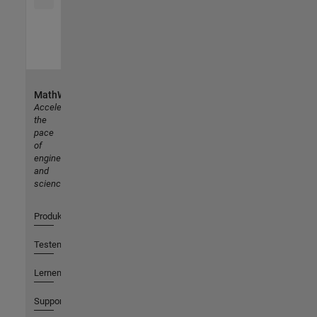
MathWorks
Accelerating
the
pace
of
engineering
and
science
Produkte
Testen oder Kaufen
Lernen
Support