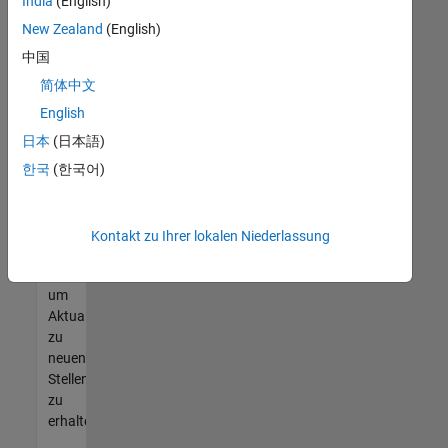
offenen
India
(English)
Stellen
New Zealand
(English)
finden
中国
können,
die
简体中文
Ihren
English
Qualifikationen
日本
(日本語)
entsprechen,
werden
한국
(한국어)
Sie
Mitglied
unseres
Kontakt zu Ihrer lokalen Niederlassung
Talent-
Netzwerks
,
um
Aktualisierungen
zu
neuen
Stellenangeboten
zu
erhalten.