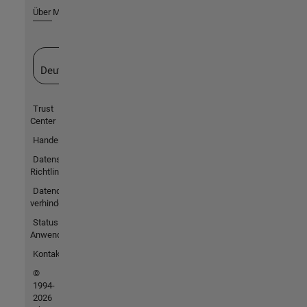
Über MathWorks
Website auswählen
Deutschland
Trust
Center
Handelsmarken
Datenschutz-
Richtlinien
Datendiebstahl
verhindern
Status von
Anwendungen
Kontakt
©
1994-
2026