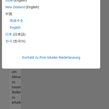
offenen
India
(English)
Stellen
New Zealand
(English)
finden
中国
können,
die
简体中文
Ihren
English
Qualifikationen
日本
(日本語)
entsprechen,
werden
한국
(한국어)
Sie
Mitglied
unseres
Kontakt zu Ihrer lokalen Niederlassung
Talent-
Netzwerks
,
um
Aktualisierungen
zu
neuen
Stellenangeboten
zu
erhalten.