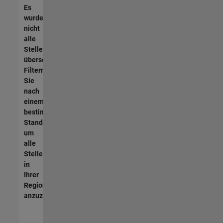
Es
wurden
nicht
alle
Stellen
übersetzt.
Filtern
Sie
nach
einem
bestimmten
Standort,
um
alle
Stellenangebote
in
Ihrer
Region
anzuzeigen.