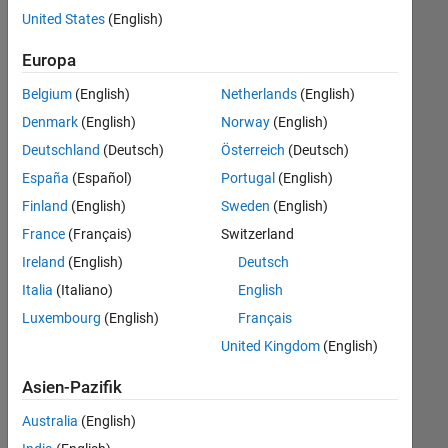
offenen
United States
(English)
Stellen,
die
Europa
Ihren
Suchkriterien
Belgium
(English)
Netherlands
(English)
entsprechen.
Denmark
(English)
Norway
(English)
Sie
Deutschland
(Deutsch)
Österreich
(Deutsch)
können
die
España
(Español)
Portugal
(English)
Suchkriterien
Finland
(English)
Sweden
(English)
weiter
France
(Français)
Switzerland
fassen
oder
Ireland
(English)
Deutsch
alle
Italia
(Italiano)
English
Stellenangebote
Luxembourg
(English)
Français
anzeigen
.
Wenn
United Kingdom
(English)
Sie
Asien-Pazifik
noch
immer
Australia
(English)
keine