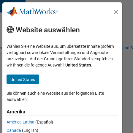
Weiter zum Inhalt
Karriere
bei
Website auswählen
MathWorks
Wählen Sie eine Website aus, um übersetzte Inhalte (sofern
riere – Übersicht
Stellensuche
Niederlassungen
Studierende und B
verfügbar) sowie lokale Veranstaltungen und Angebote
Umschaltung für Off-Canvas-Navigation
anzuzeigen. Auf der Grundlage Ihres Standorts empfehlen
Hauptinhalt
wir Ihnen die folgende Auswahl:
United States
.
FILTER:
Business Applications and Tools
United States
+
4
Infrastructure and Architecture
Program Management
Sie können auch eine Website aus der folgenden Liste
auswählen:
Release Engineering
Software Process Engineering
Amerika
Derzeit
gibt
América Latina
(Español)
es
keine
Canada
(English)