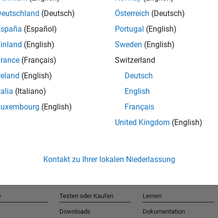
Deutschland
(Deutsch)
Österreich
(Deutsch)
España
(Español)
Portugal
(English)
T
inland
(English)
Sweden
(English)
rance
(Français)
Switzerland
Erhalten 
reland
(English)
Deutsch
talia
(Italiano)
English
Luxembourg
(English)
Français
United Kingdom
(English)
Kontakt zu Ihrer lokalen Niederlassung
e
Testen oder Kaufen
Lernen
Downloads
Dokumentation