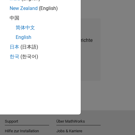
New Zealand
(English)
中国
alent Network beitreten
简体中文
English
Sie personalisierte Stellenangebote, Berichte
日本
(日本語)
und Unternehmensneuigkeiten.
한국
(한국어)
Melden Sie sich noch heute an
Support
Über MathWorks
Hilfe zur Installation
Jobs & Karriere