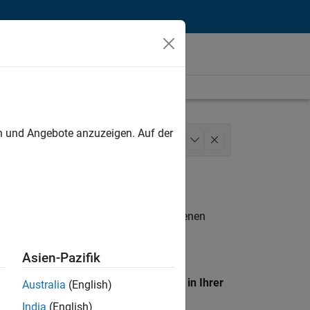
unt
en und Angebote anzuzeigen. Auf der
ng
Software Process Engineering
+
1
n entsprechen.
eigen
. Wenn Sie noch immer keine offenen
 Mitglied unseres
Talent-Netzwerks
, um
Asien-Pazifik
en Standort, um alle Stellenangebote in Ihrer
Australia
(English)
India
(English)