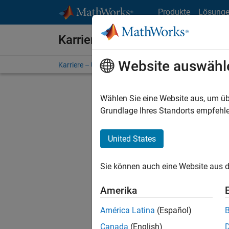
Weiter zum Inhalt
Produkte
Lösung
Karriere bei MathWorks
Website auswähl
Karriere – Übersicht
Stellensuche
Niederlassunge
Wählen Sie eine Website aus, um üb
FILTER:
Grundlage Ihres Standorts empfehle
United States
Derzeit
Sie könn
Sie können auch eine Website aus d
Stellen f
Aktualis
Amerika
Es wurde
América Latina
(Español)
Region a
Canada
(English)