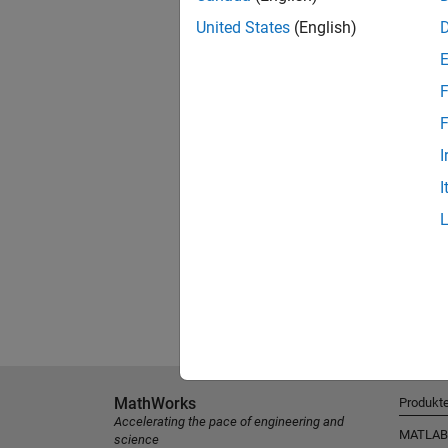
United States
(English)
F
F
I
I
MathWorks
Produkt
Accelerating the pace of engineering and
MATLAB
science