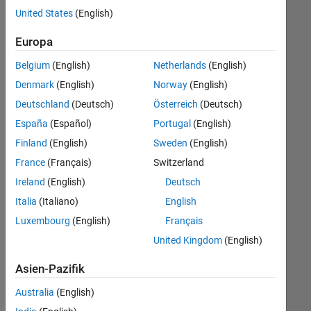
offenen
United States
(English)
Stellen,
die
Europa
Ihren
Suchkriterien
Belgium
(English)
Netherlands
(English)
entsprechen.
Denmark
(English)
Norway
(English)
Sie
Deutschland
(Deutsch)
Österreich
(Deutsch)
können
die
España
(Español)
Portugal
(English)
Suchkriterien
Finland
(English)
Sweden
(English)
weiter
France
(Français)
Switzerland
fassen
oder
Ireland
(English)
Deutsch
alle
Italia
(Italiano)
English
Stellenangebote
Luxembourg
(English)
Français
anzeigen
.
Wenn
United Kingdom
(English)
Sie
Asien-Pazifik
noch
immer
Australia
(English)
keine