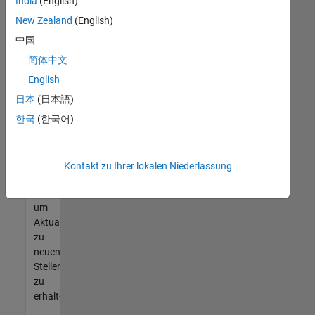
offenen
India
(English)
Stellen
New Zealand
(English)
finden
中国
können,
die
简体中文
Ihren
English
Qualifikationen
日本
(日本語)
entsprechen,
werden
한국
(한국어)
Sie
Mitglied
unseres
Kontakt zu Ihrer lokalen Niederlassung
Talent-
Netzwerks
,
um
Aktualisierungen
zu
neuen
Stellenangeboten
zu
erhalten.