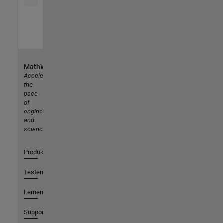
MathWorks
Accelerating
the
pace
of
engineering
and
science
Produkte
Testen oder Kaufen
Lernen
Support