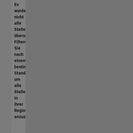
Es
wurden
nicht
alle
Stellen
übersetzt.
Filtern
Sie
nach
einem
bestimmten
Standort,
um
alle
Stellenangebote
in
Ihrer
Region
anzuzeigen.