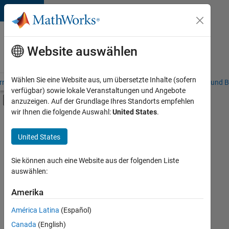
Weiter zum Inhalt
Karriere
bei
Website auswählen
MathWorks
Wählen Sie eine Website aus, um übersetzte Inhalte (sofern
riere – Übersicht
Stellensuche
Niederlassungen
Studierende und B
verfügbar) sowie lokale Veranstaltungen und Angebote
Umschaltung für Off-Canvas-Navigation
anzuzeigen. Auf der Grundlage Ihres Standorts empfehlen
Hauptinhalt
wir Ihnen die folgende Auswahl:
United States
.
FILTER:
Infrastructure and Architecture
United States
+
3
Release Engineering
User Experience
Sie können auch eine Website aus der folgenden Liste
auswählen:
Web Applications and Services
Amerika
Derzeit
gibt
América Latina
(Español)
es
keine
Canada
(English)