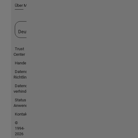
Über MathWorks
Website auswählen
Deutschland
Trust
Center
Handelsmarken
Datenschutz-
Richtlinien
Datendiebstahl
verhindern
Status von
Anwendungen
Kontakt
©
1994-
2026