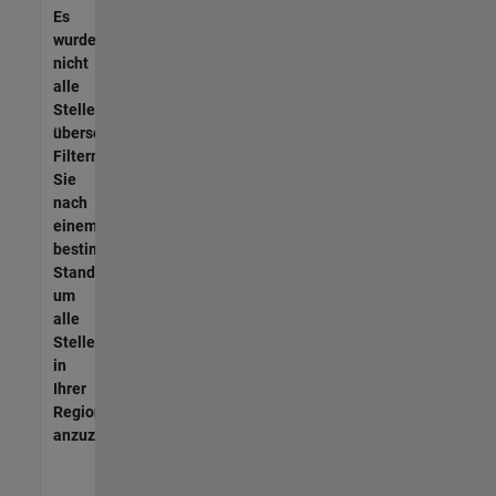
Es
wurden
nicht
alle
Stellen
übersetzt.
Filtern
Sie
nach
einem
bestimmten
Standort,
um
alle
Stellenangebote
in
Ihrer
Region
anzuzeigen.