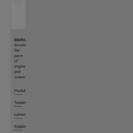
MathWorks
Accelerating
the
pace
of
engineering
and
science
Produkte
Testen oder Kaufen
Lernen
Support