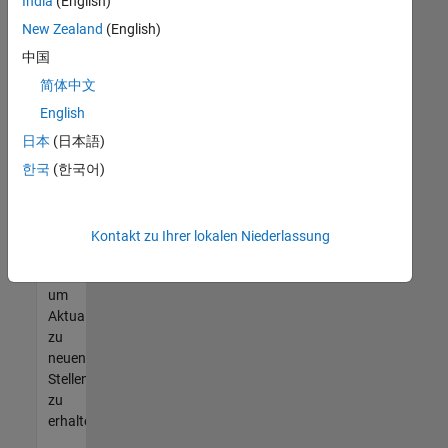
offenen
India
(English)
Stellen
New Zealand
(English)
finden
中国
können,
die
简体中文
Ihren
English
Qualifikationen
日本
(日本語)
entsprechen,
werden
한국
(한국어)
Sie
Mitglied
unseres
Kontakt zu Ihrer lokalen Niederlassung
Talent-
Netzwerks
,
um
Aktualisierungen
zu
neuen
Stellenangeboten
zu
erhalten.