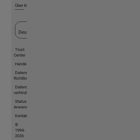
Über MathWorks
Website auswählen
Deutschland
Trust
Center
Handelsmarken
Datenschutz-
Richtlinien
Datendiebstahl
verhindern
Status von
Anwendungen
Kontakt
©
1994-
2026