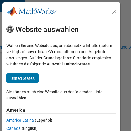
Weiter zum Inhalt
Karriere
bei
Website auswählen
MathWorks
Wählen Sie eine Website aus, um übersetzte Inhalte (sofern
riere – Übersicht
Stellensuche
Niederlassungen
Studierende und B
verfügbar) sowie lokale Veranstaltungen und Angebote
Umschaltung für Off-Canvas-Navigation
anzuzeigen. Auf der Grundlage Ihres Standorts empfehlen
Hauptinhalt
wir Ihnen die folgende Auswahl:
United States
.
FILTER:
Infrastructure and Architecture
United States
+
4
Product Development
Software Process Engineering
Sie können auch eine Website aus der folgenden Liste
auswählen:
Technical Writing
Web Applications and Services
Amerika
Derzeit
gibt
América Latina
(Español)
es
keine
Canada
(English)