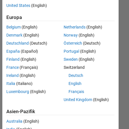
offenen
United States
(English)
Stellen,
die
Europa
Ihren
Suchkriterien
Belgium
(English)
Netherlands
(English)
entsprechen.
Denmark
(English)
Norway
(English)
Sie
Deutschland
(Deutsch)
Österreich
(Deutsch)
können
die
España
(Español)
Portugal
(English)
Suchkriterien
Finland
(English)
Sweden
(English)
weiter
France
(Français)
Switzerland
fassen
oder
Ireland
(English)
Deutsch
alle
Italia
(Italiano)
English
Stellenangebote
Luxembourg
(English)
Français
anzeigen
.
Wenn
United Kingdom
(English)
Sie
Asien-Pazifik
noch
immer
Australia
(English)
keine