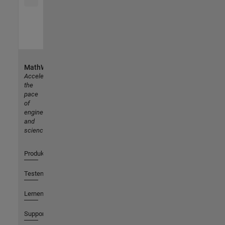
MathWorks
Accelerating
the
pace
of
engineering
and
science
Produkte
Testen oder Kaufen
Lernen
Support