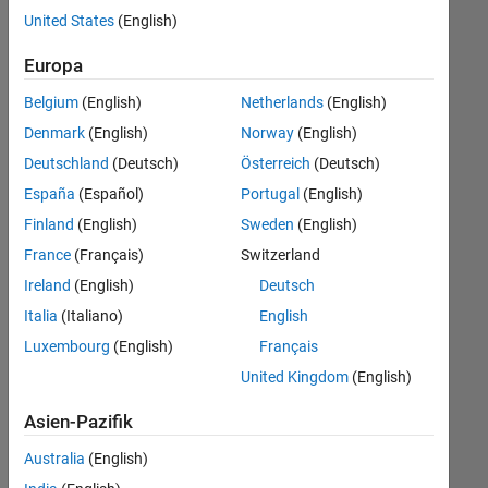
offenen
United States
(English)
Stellen,
die
Europa
Ihren
Suchkriterien
Belgium
(English)
Netherlands
(English)
entsprechen.
Denmark
(English)
Norway
(English)
Sie
Deutschland
(Deutsch)
Österreich
(Deutsch)
können
die
España
(Español)
Portugal
(English)
Suchkriterien
Finland
(English)
Sweden
(English)
weiter
France
(Français)
Switzerland
fassen
oder
Ireland
(English)
Deutsch
alle
Italia
(Italiano)
English
Stellenangebote
Luxembourg
(English)
Français
anzeigen
.
Wenn
United Kingdom
(English)
Sie
Asien-Pazifik
noch
immer
Australia
(English)
keine