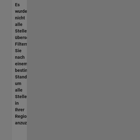
Es
wurden
nicht
alle
Stellen
übersetzt.
Filtern
Sie
nach
einem
bestimmten
Standort,
um
alle
Stellenangebote
in
Ihrer
Region
anzuzeigen.