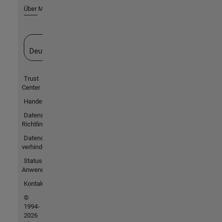
Über MathWorks
Website auswählen
Deutschland
Trust
Center
Handelsmarken
Datenschutz-
Richtlinien
Datendiebstahl
verhindern
Status von
Anwendungen
Kontakt
©
1994-
2026