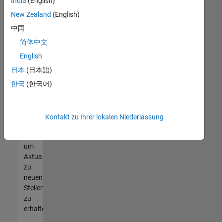
offenen
India
(English)
Stellen
New Zealand
(English)
finden
中国
können,
die
简体中文
Ihren
English
Qualifikationen
日本
(日本語)
entsprechen,
werden
한국
(한국어)
Sie
Mitglied
unseres
Kontakt zu Ihrer lokalen Niederlassung
Talent-
Netzwerks
,
um
Aktualisierungen
zu
neuen
Stellenangeboten
zu
erhalten.