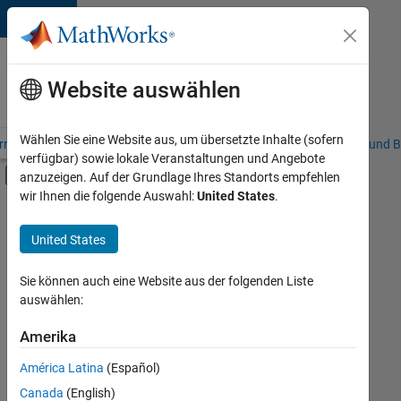
Weiter zum Inhalt
Karriere
bei
Website auswählen
MathWorks
Wählen Sie eine Website aus, um übersetzte Inhalte (sofern
riere – Übersicht
Stellensuche
Niederlassungen
Studierende und B
verfügbar) sowie lokale Veranstaltungen und Angebote
Umschaltung für Off-Canvas-Navigation
anzuzeigen. Auf der Grundlage Ihres Standorts empfehlen
Hauptinhalt
wir Ihnen die folgende Auswahl:
United States
.
FILTER:
Information Technology
United States
+
4
Product Development
Program Management
Sie können auch eine Website aus der folgenden Liste
auswählen:
Release Engineering
User Experience
Amerika
Derzeit
gibt
América Latina
(Español)
es
keine
Canada
(English)