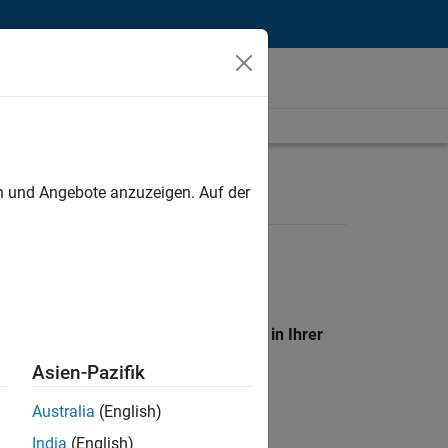
unt
en und Angebote anzuzeigen. Auf der
en Standort, um alle Stellenangebote in Ihrer
Asien-Pazifik
Australia
(English)
India
(English)