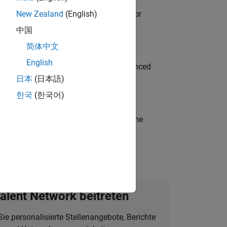
ancing MATLAB & Simulink workflows for
New Zealand
(English)
中国
简体中文
English
to Green Energy technologies? Experienced
日本
(日本語)
한국
(한국어)
t-generation products and systems in the
alent Network beitreten
Sie personalisierte Stellenangebote, Berichte