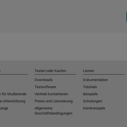
e
Testen oder Kaufen
Lernen
Downloads
Dokumentation
Testsoftware
Tutorials
 für Studierende
Vertrieb kontaktieren
Beispiele
e-Unterstützung
Preise und Lizenzierung
Schulungen
hange
Allgemeine
Kernkonzepte
Geschäftsbedingungen