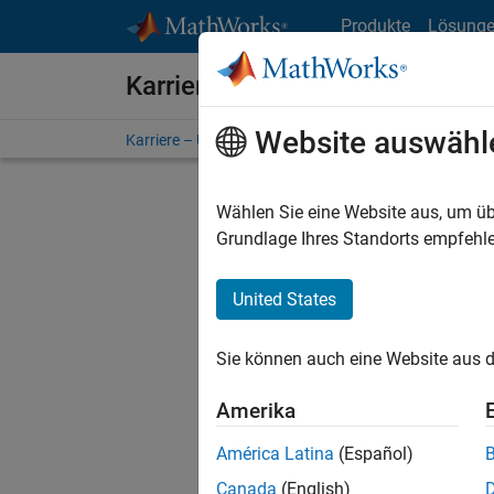
Weiter zum Inhalt
Produkte
Lösung
Karriere bei MathWorks
Website auswähl
Karriere – Übersicht
Stellensuche
Niederlassunge
Wählen Sie eine Website aus, um üb
Sortier
Grundlage Ihres Standorts empfehle
Ausgewähl
United States
Sie können auch eine Website aus d
Es wurde
Region a
Amerika
América Latina
(Español)
Tec
Canada
(English)