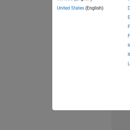
United States
(English)
Seni
F
F
I
Tec
I
Erge