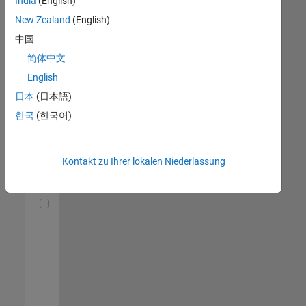
India
(English)
(m/f/d)
DE-München
|
New Zealand
(English)
Technical Sales
中国
Engineering |
Berufserfahrene
简体中文
English
Senior Utilities and Energy Market Developer (m/f/d)
Senior Utilities
and Energy
日本
(日本語)
Market
한국
(한국어)
Developer
(m/f/d)
DE-München
|
Industry
Kontakt zu Ihrer lokalen Niederlassung
Marketing |
Berufserfahrene
Technical Account Manager - Energy Transformation (m/f/d
Technical
Account
Manager -
Energy
Transformation
(m/f/d)
DE-München
|
Technical Sales
Engineering |