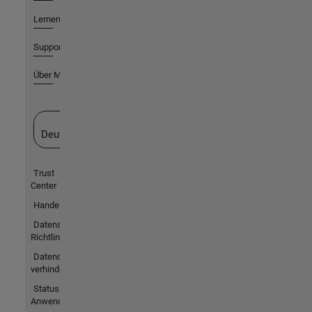
Lernen
Support
Über MathWorks
Website auswählen
Deutschland
Trust
Center
Handelsmarken
Datenschutz-
Richtlinien
Datendiebstahl
verhindern
Status von
Anwendungen