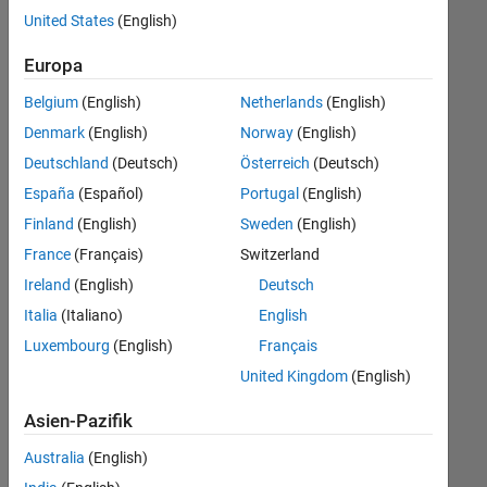
Stellen
United States
(English)
übersetzt.
Filtern
Europa
Sie
Belgium
(English)
Netherlands
(English)
nach
einem
Denmark
(English)
Norway
(English)
bestimmten
Deutschland
(Deutsch)
Österreich
(Deutsch)
Standort,
España
(Español)
Portugal
(English)
um
alle
Finland
(English)
Sweden
(English)
Stellenangebote
France
(Français)
Switzerland
in
Ireland
(English)
Deutsch
Ihrer
Region
Italia
(Italiano)
English
anzuzeigen.
Luxembourg
(English)
Français
United Kingdom
(English)
Technical Account Manager - Commercial Vehicles (m/f/d)
Technical
Account
Asien-Pazifik
Manager -
Commercial
Australia
(English)
Vehicles