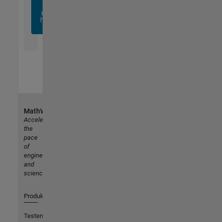
sich
noch
heute
an
MathWorks
Accelerating
the
pace
of
engineering
and
science
Produkte
Testen oder Kaufen