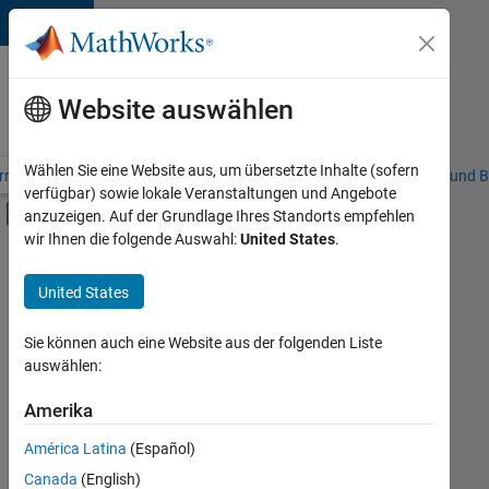
Weiter zum Inhalt
Karriere
bei
Website auswählen
MathWorks
Wählen Sie eine Website aus, um übersetzte Inhalte (sofern
riere – Übersicht
Stellensuche
Niederlassungen
Studierende und B
verfügbar) sowie lokale Veranstaltungen und Angebote
Umschaltung für Off-Canvas-Navigation
anzuzeigen. Auf der Grundlage Ihres Standorts empfehlen
Hauptinhalt
wir Ihnen die folgende Auswahl:
United States
.
Sortieren nach
United States
Ausgewählte
Stellen
speichern
Sie können auch eine Website aus der folgenden Liste
auswählen:
Es
Amerika
wurden
América Latina
(Español)
nicht
alle
Canada
(English)