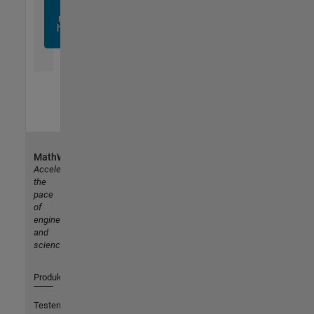
sich
noch
heute
an
MathWorks
Accelerating
the
pace
of
engineering
and
science
Produkte
Testen oder Kaufen