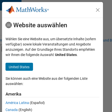
Weiter zum Inhalt
Karriere
bei
Website auswählen
MathWorks
Wählen Sie eine Website aus, um übersetzte Inhalte (sofern
riere – Übersicht
Stellensuche
Niederlassungen
Studierende und B
verfügbar) sowie lokale Veranstaltungen und Angebote
Umschaltung für Off-Canvas-Navigation
anzuzeigen. Auf der Grundlage Ihres Standorts empfehlen
Hauptinhalt
wir Ihnen die folgende Auswahl:
United States
.
Sortieren nach
United States
Ausgewählte
Stellen
speichern
Sie können auch eine Website aus der folgenden Liste
auswählen:
Es
Amerika
wurden
América Latina
(Español)
nicht
alle
Canada
(English)