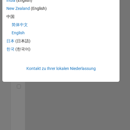
India
(English)
(m/f/d)
DE-München
|
New Zealand
(English)
Technical Sales
中国
Engineering |
Berufserfahrene
简体中文
English
Senior Utilities and Energy Market Developer (m/f/d)
Senior Utilities
and Energy
日本
(日本語)
Market
한국
(한국어)
Developer
(m/f/d)
DE-München
|
Industry
Kontakt zu Ihrer lokalen Niederlassung
Marketing |
Berufserfahrene
Technical Account Manager - Energy Transformation (m/f/d
Technical
Account
Manager -
Energy
Transformation
(m/f/d)
DE-München
|
Technical Sales
Engineering |