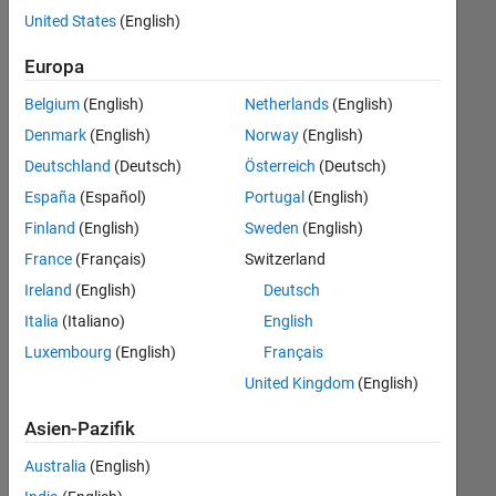
Stellen
United States
(English)
übersetzt.
Filtern
Europa
Sie
Belgium
(English)
Netherlands
(English)
nach
einem
Denmark
(English)
Norway
(English)
bestimmten
Deutschland
(Deutsch)
Österreich
(Deutsch)
Standort,
España
(Español)
Portugal
(English)
um
alle
Finland
(English)
Sweden
(English)
Stellenangebote
France
(Français)
Switzerland
in
Ireland
(English)
Deutsch
Ihrer
Region
Italia
(Italiano)
English
anzuzeigen.
Luxembourg
(English)
Français
United Kingdom
(English)
Technical Account Manager - Commercial Vehicles (m/f/d)
Technical
Account
Asien-Pazifik
Manager -
Commercial
Australia
(English)
Vehicles