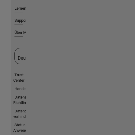
Lernen
Support
Über MathWorks
Website auswählen
Deutschland
Trust
Center
Handelsmarken
Datenschutz-
Richtlinien
Datendiebstahl
verhindern
Status von
Anwendungen