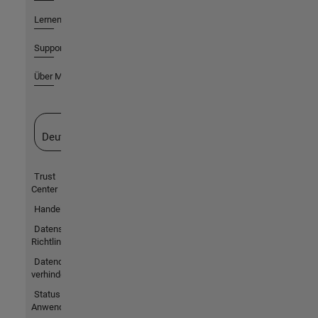
Lernen
Support
Über MathWorks
Website auswählen
Deutschland
Trust
Center
Handelsmarken
Datenschutz-
Richtlinien
Datendiebstahl
verhindern
Status von
Anwendungen