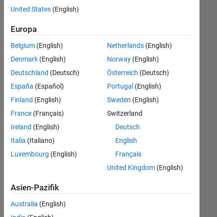
Stellen
United States
(English)
übersetzt.
Filtern
Europa
Sie
Belgium
(English)
Netherlands
(English)
nach
einem
Denmark
(English)
Norway
(English)
bestimmten
Deutschland
(Deutsch)
Österreich
(Deutsch)
Standort,
España
(Español)
Portugal
(English)
um
alle
Finland
(English)
Sweden
(English)
Stellenangebote
France
(Français)
Switzerland
in
Ireland
(English)
Deutsch
Ihrer
Region
Italia
(Italiano)
English
anzuzeigen.
Luxembourg
(English)
Français
United Kingdom
(English)
Technical Account Manager - Commercial Vehicles (m/f/d)
Technical
Account
Asien-Pazifik
Manager -
Commercial
Australia
(English)
Vehicles