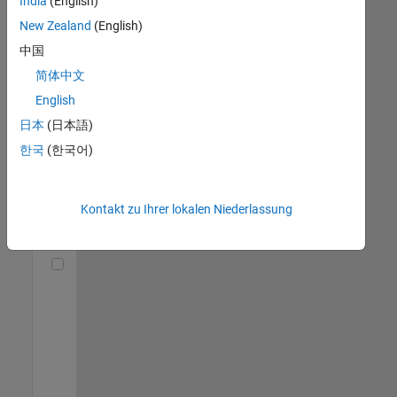
India
(English)
(m/f/d)
DE-München
|
New Zealand
(English)
Technical Sales
中国
Engineering |
Berufserfahrene
简体中文
English
Senior Utilities and Energy Market Developer (m/f/d)
Senior Utilities
and Energy
日本
(日本語)
Market
한국
(한국어)
Developer
(m/f/d)
DE-München
|
Industry
Kontakt zu Ihrer lokalen Niederlassung
Marketing |
Berufserfahrene
Technical Account Manager - Energy Transformation (m/f/d
Technical
Account
Manager -
Energy
Transformation
(m/f/d)
DE-München
|
Technical Sales
Engineering |