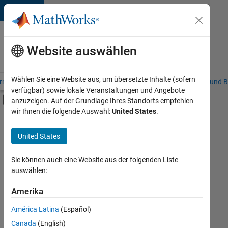
Weiter zum Inhalt
Karriere
bei
Website auswählen
MathWorks
Wählen Sie eine Website aus, um übersetzte Inhalte (sofern
riere – Übersicht
Stellensuche
Niederlassungen
Studierende und B
verfügbar) sowie lokale Veranstaltungen und Angebote
Umschaltung für Off-Canvas-Navigation
anzuzeigen. Auf der Grundlage Ihres Standorts empfehlen
Hauptinhalt
wir Ihnen die folgende Auswahl:
United States
.
Sortieren nach
United States
Ausgewählte
Stellen
speichern
Sie können auch eine Website aus der folgenden Liste
auswählen:
Es
Amerika
wurden
América Latina
(Español)
nicht
alle
Canada
(English)