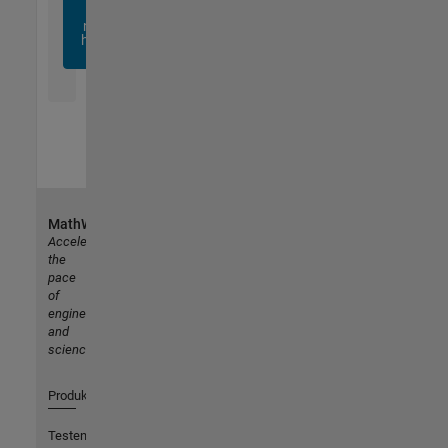
sich
noch
heute
an
MathWorks
Accelerating
the
pace
of
engineering
and
science
Produkte
Testen oder Kaufen