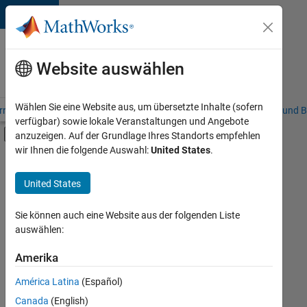
Weiter zum Inhalt
Karriere
bei
Website auswählen
MathWorks
Wählen Sie eine Website aus, um übersetzte Inhalte (sofern
riere – Übersicht
Stellensuche
Niederlassungen
Studierende und B
verfügbar) sowie lokale Veranstaltungen und Angebote
Umschaltung für Off-Canvas-Navigation
anzuzeigen. Auf der Grundlage Ihres Standorts empfehlen
Hauptinhalt
wir Ihnen die folgende Auswahl:
United States
.
Sortieren nach
United States
Ausgewählte
Stellen
speichern
Sie können auch eine Website aus der folgenden Liste
auswählen:
Es
Amerika
wurden
América Latina
(Español)
nicht
alle
Canada
(English)