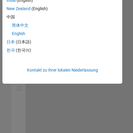
India
(English)
(m/f/d)
DE-München
|
New Zealand
(English)
Technical Sales
中国
Engineering |
Berufserfahrene
简体中文
English
Senior Utilities and Energy Market Developer (m/f/d)
Senior Utilities
and Energy
日本
(日本語)
Market
한국
(한국어)
Developer
(m/f/d)
DE-München
|
Industry
Kontakt zu Ihrer lokalen Niederlassung
Marketing |
Berufserfahrene
Technical Account Manager - Energy Transformation (m/f/d
Technical
Account
Manager -
Energy
Transformation
(m/f/d)
DE-München
|
Technical Sales
Engineering |