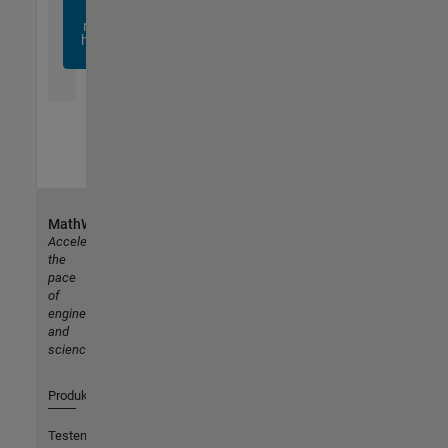
sich
noch
heute
an
MathWorks
Accelerating
the
pace
of
engineering
and
science
Produkte
Testen oder Kaufen