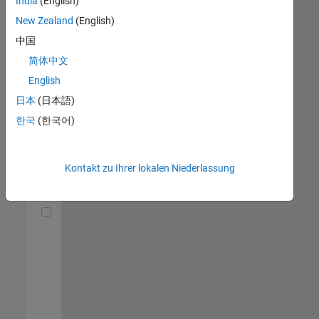
India
(English)
(m/f/d)
DE-München
|
New Zealand
(English)
Technical Sales
中国
Engineering |
Berufserfahrene
简体中文
English
Senior Utilities and Energy Market Developer (m/f/d)
Senior Utilities
and Energy
日本
(日本語)
Market
한국
(한국어)
Developer
(m/f/d)
DE-München
|
Industry
Kontakt zu Ihrer lokalen Niederlassung
Marketing |
Berufserfahrene
Technical Account Manager - Energy Transformation (m/f/d
Technical
Account
Manager -
Energy
Transformation
(m/f/d)
DE-München
|
Technical Sales
Engineering |