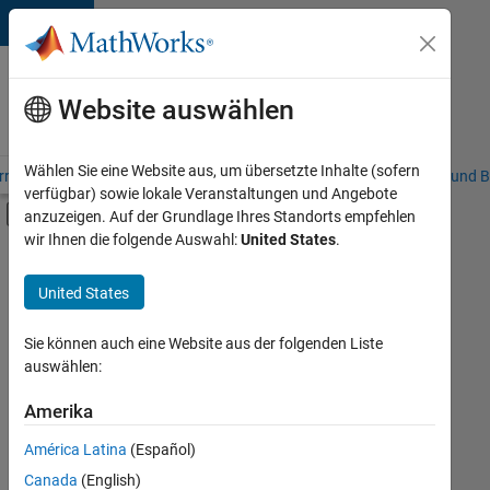
Weiter zum Inhalt
Karriere
bei
Website auswählen
MathWorks
Wählen Sie eine Website aus, um übersetzte Inhalte (sofern
riere – Übersicht
Stellensuche
Niederlassungen
Studierende und B
verfügbar) sowie lokale Veranstaltungen und Angebote
Umschaltung für Off-Canvas-Navigation
anzuzeigen. Auf der Grundlage Ihres Standorts empfehlen
Hauptinhalt
wir Ihnen die folgende Auswahl:
United States
.
Sortieren nach
United States
Ausgewählte
Stellen
speichern
Sie können auch eine Website aus der folgenden Liste
auswählen:
Es
Amerika
wurden
América Latina
(Español)
nicht
alle
Canada
(English)