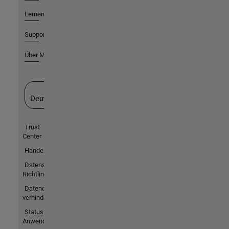
Lernen
Support
Über MathWorks
Website auswählen
Deutschland
Trust
Center
Handelsmarken
Datenschutz-
Richtlinien
Datendiebstahl
verhindern
Status von
Anwendungen