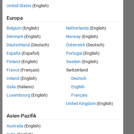
Stellen
United States
(English)
übersetzt.
Filtern
Europa
Sie
Belgium
(English)
Netherlands
(English)
nach
einem
Denmark
(English)
Norway
(English)
bestimmten
Deutschland
(Deutsch)
Österreich
(Deutsch)
Standort,
España
(Español)
Portugal
(English)
um
alle
Finland
(English)
Sweden
(English)
Stellenangebote
France
(Français)
Switzerland
in
Ireland
(English)
Deutsch
Ihrer
Region
Italia
(Italiano)
English
anzuzeigen.
Luxembourg
(English)
Français
United Kingdom
(English)
Technical Account Manager - Commercial Vehicles (m/f/d)
Technical
Account
Asien-Pazifik
Manager -
Commercial
Australia
(English)
Vehicles