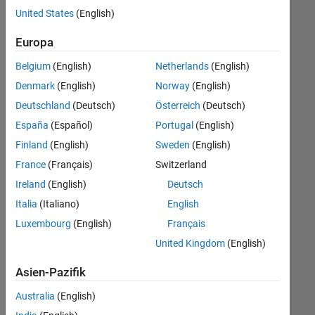
Stellen
United States
(English)
übersetzt.
Filtern
Europa
Sie
Belgium
(English)
Netherlands
(English)
nach
einem
Denmark
(English)
Norway
(English)
bestimmten
Deutschland
(Deutsch)
Österreich
(Deutsch)
Standort,
España
(Español)
Portugal
(English)
um
alle
Finland
(English)
Sweden
(English)
Stellenangebote
France
(Français)
Switzerland
in
Ireland
(English)
Deutsch
Ihrer
Region
Italia
(Italiano)
English
anzuzeigen.
Luxembourg
(English)
Français
United Kingdom
(English)
Technical Account Manager - Commercial Vehicles (m/f/d)
Technical
Account
Asien-Pazifik
Manager -
Commercial
Australia
(English)
Vehicles