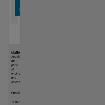
sich
noch
heute
an
MathWorks
Accelerating
the
pace
of
engineering
and
science
Produkte
Testen oder Kaufen