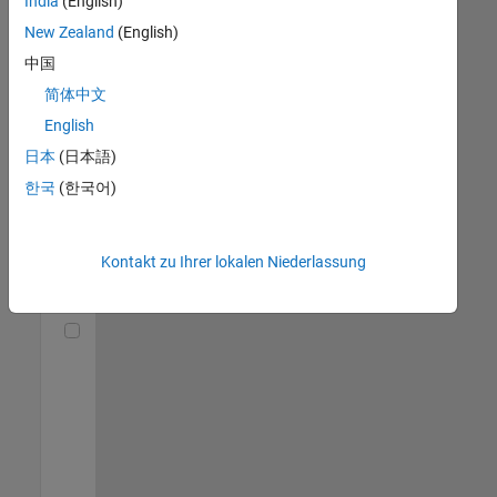
India
(English)
(m/f/d)
DE-München
|
New Zealand
(English)
Technical Sales
中国
Engineering |
Berufserfahrene
简体中文
English
Senior Utilities and Energy Market Developer (m/f/d)
Senior Utilities
and Energy
日本
(日本語)
Market
한국
(한국어)
Developer
(m/f/d)
DE-München
|
Industry
Kontakt zu Ihrer lokalen Niederlassung
Marketing |
Berufserfahrene
Technical Account Manager - Energy Transformation (m/f/d
Technical
Account
Manager -
Energy
Transformation
(m/f/d)
DE-München
|
Technical Sales
Engineering |