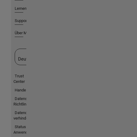
Lernen
Support
Über MathWorks
Website auswählen
Deutschland
Trust
Center
Handelsmarken
Datenschutz-
Richtlinien
Datendiebstahl
verhindern
Status von
Anwendungen