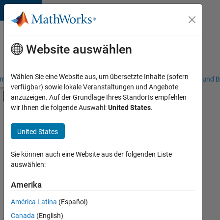
Weiter zum Inhalt
Karriere
bei
Website auswählen
MathWorks
Wählen Sie eine Website aus, um übersetzte Inhalte (sofern
riere – Übersicht
Stellensuche
Niederlassungen
Studierende und B
verfügbar) sowie lokale Veranstaltungen und Angebote
Umschaltung für Off-Canvas-Navigation
anzuzeigen. Auf der Grundlage Ihres Standorts empfehlen
Hauptinhalt
wir Ihnen die folgende Auswahl:
United States
.
Sortieren nach
United States
Ausgewählte
Stellen
speichern
Sie können auch eine Website aus der folgenden Liste
auswählen:
Es
Amerika
wurden
América Latina
(Español)
nicht
alle
Canada
(English)