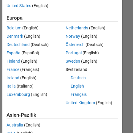
Stellen
United States
(English)
übersetzt.
Filtern
Europa
Sie
Belgium
(English)
Netherlands
(English)
nach
einem
Denmark
(English)
Norway
(English)
bestimmten
Deutschland
(Deutsch)
Österreich
(Deutsch)
Standort,
España
(Español)
Portugal
(English)
um
alle
Finland
(English)
Sweden
(English)
Stellenangebote
France
(Français)
Switzerland
in
Ireland
(English)
Deutsch
Ihrer
Region
Italia
(Italiano)
English
anzuzeigen.
Luxembourg
(English)
Français
United Kingdom
(English)
Technical Account Manager - Commercial Vehicles (m/f/d)
Technical
Account
Asien-Pazifik
Manager -
Commercial
Australia
(English)
Vehicles