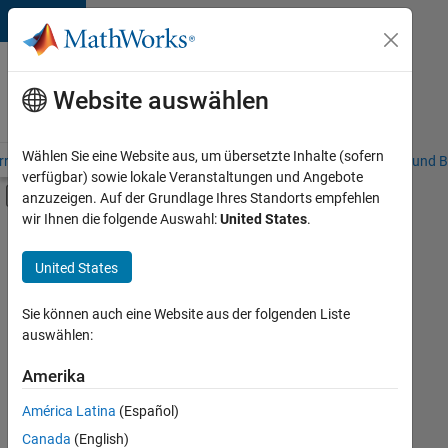
Weiter zum Inhalt
Karriere
bei
Website auswählen
MathWorks
Wählen Sie eine Website aus, um übersetzte Inhalte (sofern
riere – Übersicht
Stellensuche
Niederlassungen
Studierende und B
verfügbar) sowie lokale Veranstaltungen und Angebote
Umschaltung für Off-Canvas-Navigation
anzuzeigen. Auf der Grundlage Ihres Standorts empfehlen
Hauptinhalt
wir Ihnen die folgende Auswahl:
United States
.
Sortieren nach
United States
Ausgewählte
Stellen
speichern
Sie können auch eine Website aus der folgenden Liste
auswählen:
Es
Amerika
wurden
América Latina
(Español)
nicht
alle
Canada
(English)