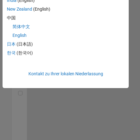
India
(English)
(m/f/d)
DE-München
|
New Zealand
(English)
Technical Sales
中国
Engineering |
Berufserfahrene
简体中文
English
Senior Utilities and Energy Market Developer (m/f/d)
Senior Utilities
and Energy
日本
(日本語)
Market
한국
(한국어)
Developer
(m/f/d)
DE-München
|
Industry
Kontakt zu Ihrer lokalen Niederlassung
Marketing |
Berufserfahrene
Technical Account Manager - Energy Transformation (m/f/d
Technical
Account
Manager -
Energy
Transformation
(m/f/d)
DE-München
|
Technical Sales
Engineering |