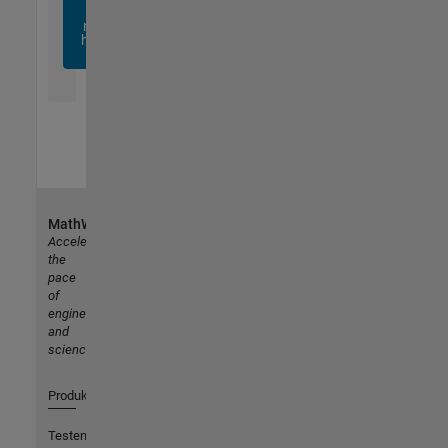
sich
noch
heute
an
MathWorks
Accelerating
the
pace
of
engineering
and
science
Produkte
Testen oder Kaufen