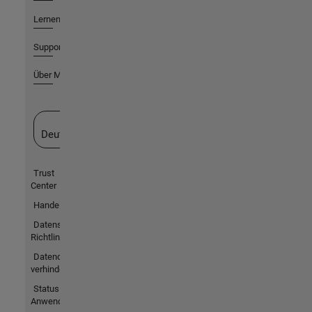
Lernen
Support
Über MathWorks
Website auswählen
Deutschland
Trust
Center
Handelsmarken
Datenschutz-
Richtlinien
Datendiebstahl
verhindern
Status von
Anwendungen