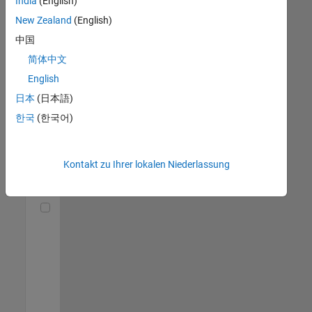
India
(English)
(m/f/d)
DE-München
|
New Zealand
(English)
Technical Sales
中国
Engineering |
Berufserfahrene
简体中文
English
Senior Utilities and Energy Market Developer (m/f/d)
Senior Utilities
and Energy
日本
(日本語)
Market
한국
(한국어)
Developer
(m/f/d)
DE-München
|
Industry
Kontakt zu Ihrer lokalen Niederlassung
Marketing |
Berufserfahrene
Technical Account Manager - Energy Transformation (m/f/d
Technical
Account
Manager -
Energy
Transformation
(m/f/d)
DE-München
|
Technical Sales
Engineering |