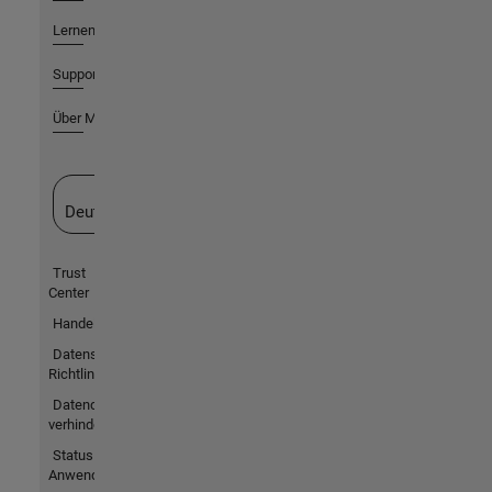
Lernen
Support
Über MathWorks
Website auswählen
Deutschland
Trust
Center
Handelsmarken
Datenschutz-
Richtlinien
Datendiebstahl
verhindern
Status von
Anwendungen