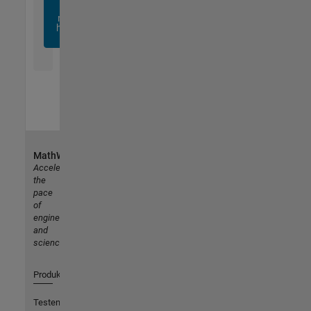
sich
noch
heute
an
MathWorks
Accelerating
the
pace
of
engineering
and
science
Produkte
Testen oder Kaufen