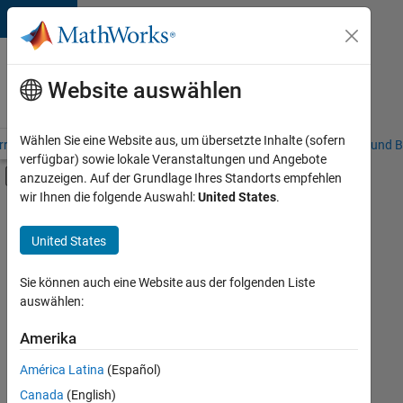
Weiter zum Inhalt
Karriere
bei
Website auswählen
MathWorks
Wählen Sie eine Website aus, um übersetzte Inhalte (sofern
riere – Übersicht
Stellensuche
Niederlassungen
Studierende und B
verfügbar) sowie lokale Veranstaltungen und Angebote
Umschaltung für Off-Canvas-Navigation
anzuzeigen. Auf der Grundlage Ihres Standorts empfehlen
Hauptinhalt
wir Ihnen die folgende Auswahl:
United States
.
Sortieren nach
United States
Ausgewählte
Stellen
speichern
Sie können auch eine Website aus der folgenden Liste
auswählen:
Es
Amerika
wurden
América Latina
(Español)
nicht
alle
Canada
(English)