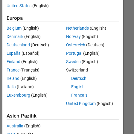
Stellen
United States
(English)
übersetzt.
Filtern
Europa
Sie
Belgium
(English)
Netherlands
(English)
nach
einem
Denmark
(English)
Norway
(English)
bestimmten
Deutschland
(Deutsch)
Österreich
(Deutsch)
Standort,
España
(Español)
Portugal
(English)
um
alle
Finland
(English)
Sweden
(English)
Stellenangebote
France
(Français)
Switzerland
in
Ireland
(English)
Deutsch
Ihrer
Region
Italia
(Italiano)
English
anzuzeigen.
Luxembourg
(English)
Français
United Kingdom
(English)
Technical Account Manager - Commercial Vehicles (m/f/d)
Technical
Account
Asien-Pazifik
Manager -
Commercial
Australia
(English)
Vehicles