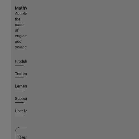
MathWorks
Accelerating
the
pace
of
engineering
and
science
Produkte
Testen oder Kaufen
Lernen
Support
Über MathWorks
Website auswählen
Deutschland