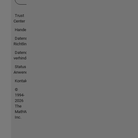
Trust
Center
Handelsmarken
Datenschutz-
Richtlinien
Datendiebstahl
verhindern
Status von
Anwendungen
Kontakt
©
1994-
2026
The
MathWorks,
Inc.