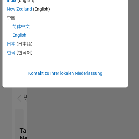
India
(English)
(m/f/d)
DE-München
|
New Zealand
(English)
Technical Sales
中国
Engineering |
Berufserfahrene
简体中文
English
Senior Utilities and Energy Market Developer (m/f/d)
Senior Utilities
and Energy
日本
(日本語)
Market
한국
(한국어)
Developer
(m/f/d)
DE-München
|
Industry
Kontakt zu Ihrer lokalen Niederlassung
Marketing |
Berufserfahrene
Ergebnisse
1- 2 von
2
Talent
Network