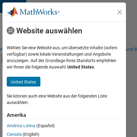
Weiter zum Inhalt
Karriere
bei
Website auswählen
MathWorks
Wählen Sie eine Website aus, um übersetzte Inhalte (sofern
riere – Übersicht
Stellensuche
Niederlassungen
Studierende und B
verfügbar) sowie lokale Veranstaltungen und Angebote
Umschaltung für Off-Canvas-Navigation
anzuzeigen. Auf der Grundlage Ihres Standorts empfehlen
Hauptinhalt
wir Ihnen die folgende Auswahl:
United States
.
Sortieren nach
United States
Ausgewählte
Stellen
speichern
Sie können auch eine Website aus der folgenden Liste
auswählen:
Es
Amerika
wurden
América Latina
(Español)
nicht
alle
Canada
(English)