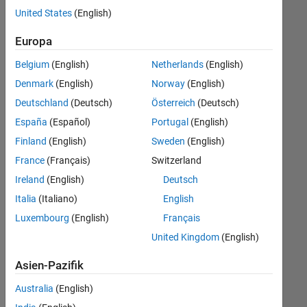
Stellen
United States
(English)
übersetzt.
Filtern
Europa
Sie
Belgium
(English)
Netherlands
(English)
nach
einem
Denmark
(English)
Norway
(English)
bestimmten
Deutschland
(Deutsch)
Österreich
(Deutsch)
Standort,
España
(Español)
Portugal
(English)
um
alle
Finland
(English)
Sweden
(English)
Stellenangebote
France
(Français)
Switzerland
in
Ireland
(English)
Deutsch
Ihrer
Region
Italia
(Italiano)
English
anzuzeigen.
Luxembourg
(English)
Français
United Kingdom
(English)
Technical Account Manager - Commercial Vehicles (m/f/d)
Technical
Account
Asien-Pazifik
Manager -
Commercial
Australia
(English)
Vehicles