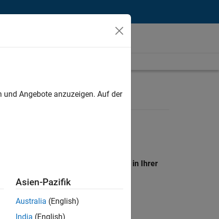
unt
en und Angebote anzuzeigen. Auf der
en Standort, um alle Stellenangebote in Ihrer
Asien-Pazifik
Australia
(English)
India
(English)