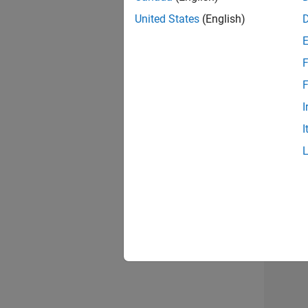
United States
(English)
Seni
F
F
I
Tec
I
Erge