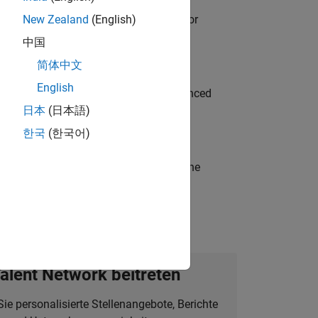
ancing MATLAB & Simulink workflows for
New Zealand
(English)
中国
简体中文
English
to Green Energy technologies? Experienced
日本
(日本語)
한국
(한국어)
t-generation products and systems in the
alent Network beitreten
Sie personalisierte Stellenangebote, Berichte