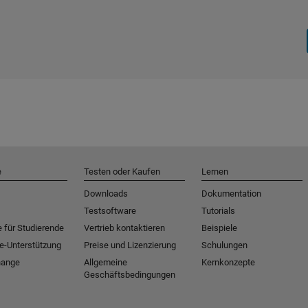
e
Testen oder Kaufen
Lernen
Downloads
Dokumentation
Testsoftware
Tutorials
 für Studierende
Vertrieb kontaktieren
Beispiele
e-Unterstützung
Preise und Lizenzierung
Schulungen
hange
Allgemeine
Kernkonzepte
Geschäftsbedingungen