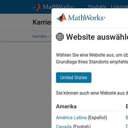
Weiter zum Inhalt
Produkte
Lösung
Karriere bei MathWorks
Website auswähl
Karriere – Übersicht
Stellensuche
Niederlassunge
Wählen Sie eine Website aus, um üb
Sortier
Grundlage Ihres Standorts empfehle
Ausgewähl
United States
Sie können auch eine Website aus d
Es wurde
Region a
Amerika
América Latina
(Español)
Tec
Canada
(English)