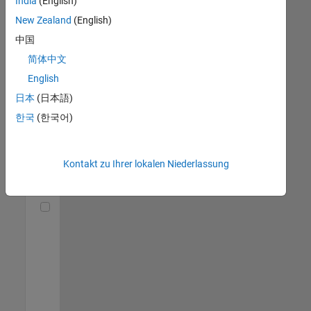
India
(English)
(m/f/d)
DE-München
|
New Zealand
(English)
Technical Sales
中国
Engineering |
Berufserfahrene
简体中文
English
Senior Utilities and Energy Market Developer (m/f/d)
Senior Utilities
and Energy
日本
(日本語)
Market
한국
(한국어)
Developer
(m/f/d)
DE-München
|
Industry
Kontakt zu Ihrer lokalen Niederlassung
Marketing |
Berufserfahrene
Technical Account Manager - Energy Transformation (m/f/d
Technical
Account
Manager -
Energy
Transformation
(m/f/d)
DE-München
|
Technical Sales
Engineering |