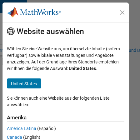
Weiter zum Inhalt
Karriere
bei
Website auswählen
MathWorks
Wählen Sie eine Website aus, um übersetzte Inhalte (sofern
riere – Übersicht
Stellensuche
Niederlassungen
Studierende und B
verfügbar) sowie lokale Veranstaltungen und Angebote
Umschaltung für Off-Canvas-Navigation
anzuzeigen. Auf der Grundlage Ihres Standorts empfehlen
Hauptinhalt
wir Ihnen die folgende Auswahl:
United States
.
Sortieren nach
United States
Ausgewählte
Stellen
speichern
Sie können auch eine Website aus der folgenden Liste
auswählen:
Es
Amerika
wurden
América Latina
(Español)
nicht
alle
Canada
(English)