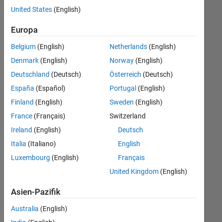
Stellen
United States
(English)
übersetzt.
Filtern
Europa
Sie
Belgium
(English)
Netherlands
(English)
nach
einem
Denmark
(English)
Norway
(English)
bestimmten
Deutschland
(Deutsch)
Österreich
(Deutsch)
Standort,
España
(Español)
Portugal
(English)
um
alle
Finland
(English)
Sweden
(English)
Stellenangebote
France
(Français)
Switzerland
in
Ireland
(English)
Deutsch
Ihrer
Region
Italia
(Italiano)
English
anzuzeigen.
Luxembourg
(English)
Français
United Kingdom
(English)
Technical Account Manager - Commercial Vehicles (m/f/d)
Technical
Account
Asien-Pazifik
Manager -
Commercial
Australia
(English)
Vehicles