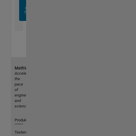
sich
noch
heute
an
MathWorks
Accelerating
the
pace
of
engineering
and
science
Produkte
Testen oder Kaufen