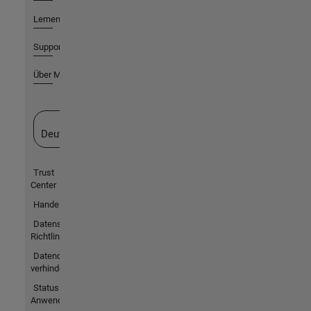
Lernen
Support
Über MathWorks
Website auswählen
Deutschland
Trust
Center
Handelsmarken
Datenschutz-
Richtlinien
Datendiebstahl
verhindern
Status von
Anwendungen