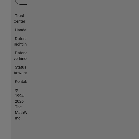
Trust
Center
Handelsmarken
Datenschutz-
Richtlinien
Datendiebstahl
verhindern
Status von
Anwendungen
Kontakt
©
1994-
2026
The
MathWorks,
Inc.