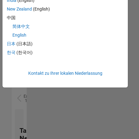
India
(English)
(m/f/d)
DE-München
|
New Zealand
(English)
Technical Sales
中国
Engineering |
Berufserfahrene
简体中文
English
Senior Utilities and Energy Market Developer (m/f/d)
Senior Utilities
and Energy
日本
(日本語)
Market
한국
(한국어)
Developer
(m/f/d)
DE-München
|
Industry
Kontakt zu Ihrer lokalen Niederlassung
Marketing |
Berufserfahrene
Ergebnisse
1- 2 von
2
Talent
Network