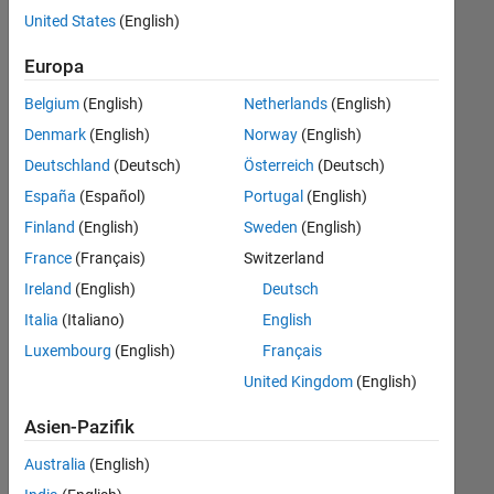
Stellen
United States
(English)
übersetzt.
Filtern
Europa
Sie
Belgium
(English)
Netherlands
(English)
nach
einem
Denmark
(English)
Norway
(English)
bestimmten
Deutschland
(Deutsch)
Österreich
(Deutsch)
Standort,
España
(Español)
Portugal
(English)
um
alle
Finland
(English)
Sweden
(English)
Stellenangebote
France
(Français)
Switzerland
in
Ireland
(English)
Deutsch
Ihrer
Region
Italia
(Italiano)
English
anzuzeigen.
Luxembourg
(English)
Français
United Kingdom
(English)
Technical Account Manager - Commercial Vehicles (m/f/d)
Technical
Account
Asien-Pazifik
Manager -
Commercial
Australia
(English)
Vehicles