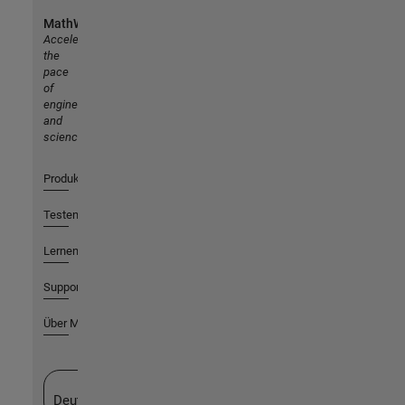
MathWorks
Accelerating
the
pace
of
engineering
and
science
Produkte
Testen oder Kaufen
Lernen
Support
Über MathWorks
Website auswählen
Deutschland