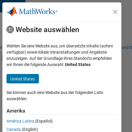
Weiter zum Inhalt
Karriere
bei
Website auswählen
MathWorks
Wählen Sie eine Website aus, um übersetzte Inhalte (sofern
riere – Übersicht
Stellensuche
Niederlassungen
Studierende und B
verfügbar) sowie lokale Veranstaltungen und Angebote
Umschaltung für Off-Canvas-Navigation
anzuzeigen. Auf der Grundlage Ihres Standorts empfehlen
Hauptinhalt
wir Ihnen die folgende Auswahl:
United States
.
Sortieren nach
United States
Ausgewählte
Stellen
speichern
Sie können auch eine Website aus der folgenden Liste
auswählen:
Es
Amerika
wurden
América Latina
(Español)
nicht
alle
Canada
(English)