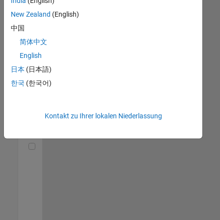
India
(English)
(m/f/d)
DE-München
|
New Zealand
(English)
Technical Sales
中国
Engineering |
Berufserfahrene
简体中文
English
Senior Utilities and Energy Market Developer (m/f/d)
Senior Utilities
and Energy
日本
(日本語)
Market
한국
(한국어)
Developer
(m/f/d)
DE-München
|
Industry
Kontakt zu Ihrer lokalen Niederlassung
Marketing |
Berufserfahrene
Technical Account Manager - Energy Transformation (m/f/d
Technical
Account
Manager -
Energy
Transformation
(m/f/d)
DE-München
|
Technical Sales
Engineering |