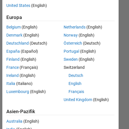
Stellen
United States
(English)
übersetzt.
Filtern
Europa
Sie
Belgium
(English)
Netherlands
(English)
nach
einem
Denmark
(English)
Norway
(English)
bestimmten
Deutschland
(Deutsch)
Österreich
(Deutsch)
Standort,
España
(Español)
Portugal
(English)
um
alle
Finland
(English)
Sweden
(English)
Stellenangebote
France
(Français)
Switzerland
in
Ireland
(English)
Deutsch
Ihrer
Region
Italia
(Italiano)
English
anzuzeigen.
Luxembourg
(English)
Français
United Kingdom
(English)
Technical Account Manager - Commercial Vehicles (m/f/d)
Technical
Account
Asien-Pazifik
Manager -
Commercial
Australia
(English)
Vehicles