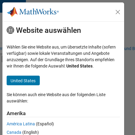
Weiter zum Inhalt
Karriere
bei
Website auswählen
MathWorks
Wählen Sie eine Website aus, um übersetzte Inhalte (sofern
riere – Übersicht
Stellensuche
Niederlassungen
Studierende und B
verfügbar) sowie lokale Veranstaltungen und Angebote
Umschaltung für Off-Canvas-Navigation
anzuzeigen. Auf der Grundlage Ihres Standorts empfehlen
Hauptinhalt
wir Ihnen die folgende Auswahl:
United States
.
Sortieren nach
United States
Ausgewählte
Stellen
speichern
Sie können auch eine Website aus der folgenden Liste
auswählen:
Es
Amerika
wurden
América Latina
(Español)
nicht
alle
Canada
(English)