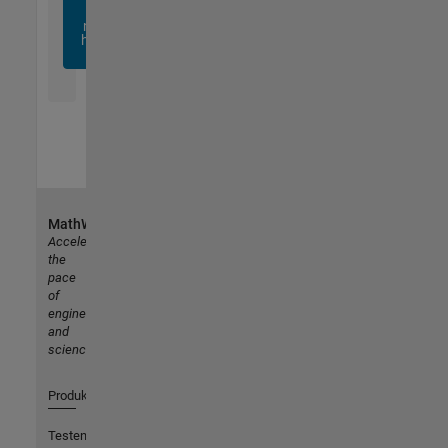
sich
noch
heute
an
MathWorks
Accelerating
the
pace
of
engineering
and
science
Produkte
Testen oder Kaufen