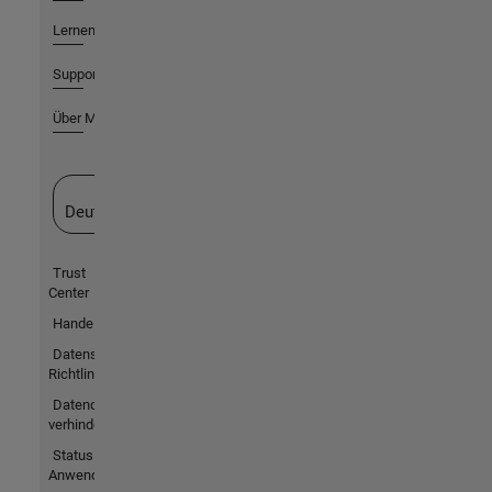
Lernen
Support
Über MathWorks
Website auswählen
Deutschland
Trust
Center
Handelsmarken
Datenschutz-
Richtlinien
Datendiebstahl
verhindern
Status von
Anwendungen