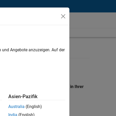
unt
en und Angebote anzuzeigen. Auf der
en Standort, um alle Stellenangebote in Ihrer
Asien-Pazifik
Australia
(English)
India
(English)