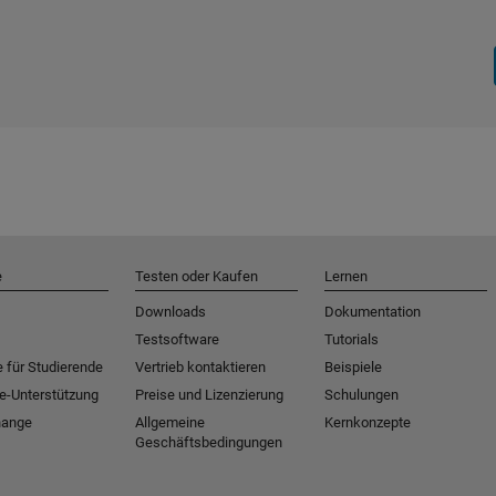
e
Testen oder Kaufen
Lernen
Downloads
Dokumentation
Testsoftware
Tutorials
 für Studierende
Vertrieb kontaktieren
Beispiele
e-Unterstützung
Preise und Lizenzierung
Schulungen
hange
Allgemeine
Kernkonzepte
Geschäftsbedingungen