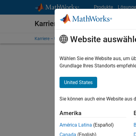
Weiter zum Inhalt
Produkte
Lösung
Karriere bei MathWorks
Website auswähl
Karriere – Übersicht
Stellensuche
Niederlassunge
Wählen Sie eine Website aus, um üb
Sortier
Grundlage Ihres Standorts empfehle
Ausgewähl
United States
Sie können auch eine Website aus d
Es wurde
Region a
Amerika
América Latina
(Español)
Tec
Canada
(English)