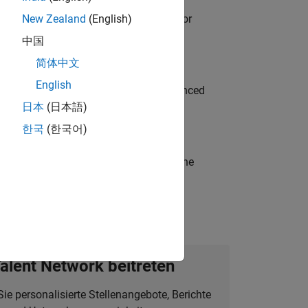
ancing MATLAB & Simulink workflows for
New Zealand
(English)
中国
简体中文
English
to Green Energy technologies? Experienced
日本
(日本語)
한국
(한국어)
t-generation products and systems in the
alent Network beitreten
Sie personalisierte Stellenangebote, Berichte