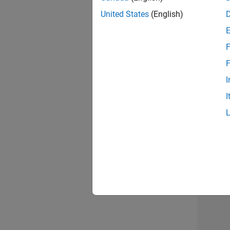
United States
(English)
Seni
F
F
I
Tec
I
Erge