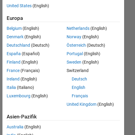
Stellen
United States
(English)
übersetzt.
Filtern
Europa
Sie
Belgium
(English)
Netherlands
(English)
nach
einem
Denmark
(English)
Norway
(English)
bestimmten
Deutschland
(Deutsch)
Österreich
(Deutsch)
Standort,
España
(Español)
Portugal
(English)
um
alle
Finland
(English)
Sweden
(English)
Stellenangebote
France
(Français)
Switzerland
in
Ireland
(English)
Deutsch
Ihrer
Region
Italia
(Italiano)
English
anzuzeigen.
Luxembourg
(English)
Français
United Kingdom
(English)
Technical Account Manager - Commercial Vehicles (m/f/d)
Technical
Account
Asien-Pazifik
Manager -
Commercial
Australia
(English)
Vehicles