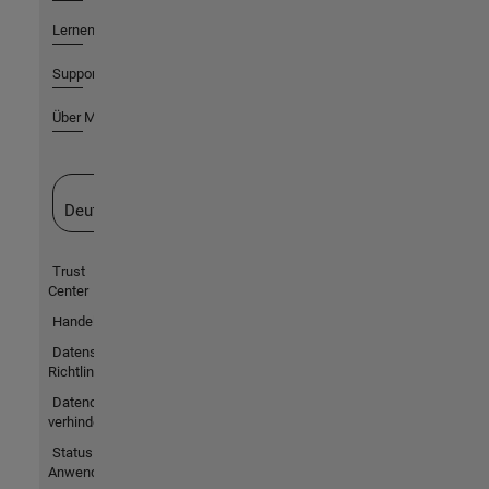
Lernen
Support
Über MathWorks
Website auswählen
Deutschland
Trust
Center
Handelsmarken
Datenschutz-
Richtlinien
Datendiebstahl
verhindern
Status von
Anwendungen