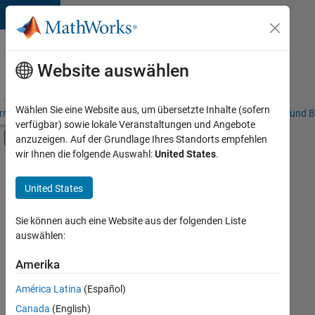
Weiter zum Inhalt
Karriere
bei
Website auswählen
MathWorks
Wählen Sie eine Website aus, um übersetzte Inhalte (sofern
riere – Übersicht
Stellensuche
Niederlassungen
Studierende und B
verfügbar) sowie lokale Veranstaltungen und Angebote
Umschaltung für Off-Canvas-Navigation
anzuzeigen. Auf der Grundlage Ihres Standorts empfehlen
Hauptinhalt
wir Ihnen die folgende Auswahl:
United States
.
Sortieren nach
United States
Ausgewählte
Stellen
speichern
Sie können auch eine Website aus der folgenden Liste
auswählen:
Es
Amerika
wurden
América Latina
(Español)
nicht
alle
Canada
(English)