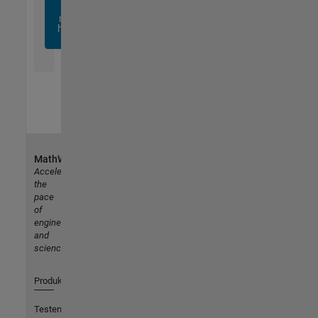
sich
noch
heute
an
MathWorks
Accelerating
the
pace
of
engineering
and
science
Produkte
Testen oder Kaufen