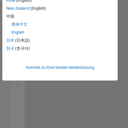
India
(English)
(m/f/d)
DE-München
|
New Zealand
(English)
Technical Sales
中国
Engineering |
Berufserfahrene
简体中文
English
Senior Utilities and Energy Market Developer (m/f/d)
Senior Utilities
and Energy
日本
(日本語)
Market
한국
(한국어)
Developer
(m/f/d)
DE-München
|
Industry
Kontakt zu Ihrer lokalen Niederlassung
Marketing |
Berufserfahrene
Technical Account Manager - Energy Transformation (m/f/d
Technical
Account
Manager -
Energy
Transformation
(m/f/d)
DE-München
|
Technical Sales
Engineering |