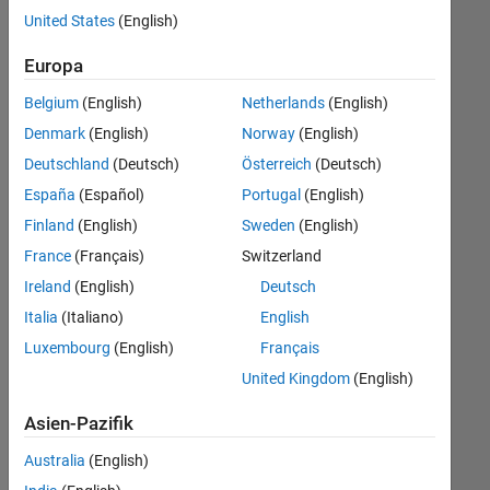
Stellen
United States
(English)
übersetzt.
Filtern
Europa
Sie
Belgium
(English)
Netherlands
(English)
nach
einem
Denmark
(English)
Norway
(English)
bestimmten
Deutschland
(Deutsch)
Österreich
(Deutsch)
Standort,
España
(Español)
Portugal
(English)
um
alle
Finland
(English)
Sweden
(English)
Stellenangebote
France
(Français)
Switzerland
in
Ireland
(English)
Deutsch
Ihrer
Region
Italia
(Italiano)
English
anzuzeigen.
Luxembourg
(English)
Français
United Kingdom
(English)
Technical Account Manager - Commercial Vehicles (m/f/d)
Technical
Account
Asien-Pazifik
Manager -
Commercial
Australia
(English)
Vehicles