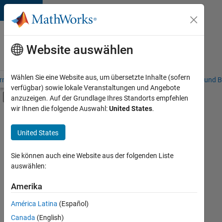
Weiter zum Inhalt
Karriere
bei
Website auswählen
MathWorks
Wählen Sie eine Website aus, um übersetzte Inhalte (sofern
riere – Übersicht
Stellensuche
Niederlassungen
Studierende und B
verfügbar) sowie lokale Veranstaltungen und Angebote
Umschaltung für Off-Canvas-Navigation
anzuzeigen. Auf der Grundlage Ihres Standorts empfehlen
Hauptinhalt
wir Ihnen die folgende Auswahl:
United States
.
Sortieren nach
United States
Ausgewählte
Stellen
speichern
Sie können auch eine Website aus der folgenden Liste
auswählen:
Es
Amerika
wurden
América Latina
(Español)
nicht
alle
Canada
(English)