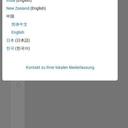
India
(English)
(m/f/d)
DE-München
|
New Zealand
(English)
Technical Sales
中国
Engineering |
Berufserfahrene
简体中文
English
Senior Utilities and Energy Market Developer (m/f/d)
Senior Utilities
and Energy
日本
(日本語)
Market
한국
(한국어)
Developer
(m/f/d)
DE-München
|
Industry
Kontakt zu Ihrer lokalen Niederlassung
Marketing |
Berufserfahrene
Technical Account Manager - Energy Transformation (m/f/d
Technical
Account
Manager -
Energy
Transformation
(m/f/d)
DE-München
|
Technical Sales
Engineering |