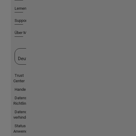
Lernen
Support
Über MathWorks
Website auswählen
Deutschland
Trust
Center
Handelsmarken
Datenschutz-
Richtlinien
Datendiebstahl
verhindern
Status von
Anwendungen