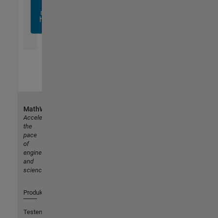
sich
noch
heute
an
MathWorks
Accelerating
the
pace
of
engineering
and
science
Produkte
Testen oder Kaufen