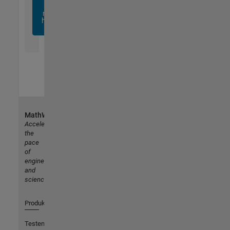
sich
noch
heute
an
MathWorks
Accelerating
the
pace
of
engineering
and
science
Produkte
Testen oder Kaufen