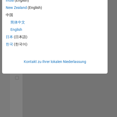
India
(English)
(m/f/d)
DE-München
|
New Zealand
(English)
Technical Sales
中国
Engineering |
Berufserfahrene
简体中文
English
Senior Utilities and Energy Market Developer (m/f/d)
Senior Utilities
and Energy
日本
(日本語)
Market
한국
(한국어)
Developer
(m/f/d)
DE-München
|
Industry
Kontakt zu Ihrer lokalen Niederlassung
Marketing |
Berufserfahrene
Technical Account Manager - Energy Transformation (m/f/d
Technical
Account
Manager -
Energy
Transformation
(m/f/d)
DE-München
|
Technical Sales
Engineering |