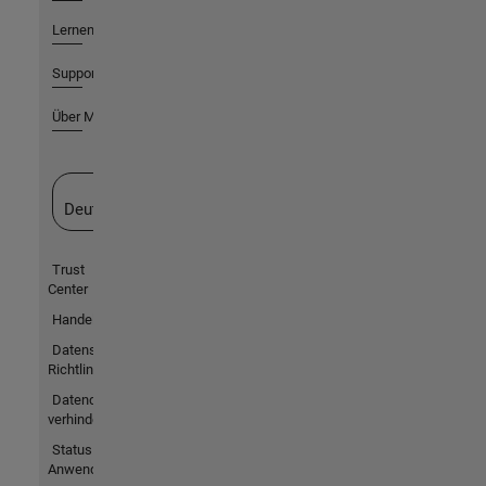
Lernen
Support
Über MathWorks
Website auswählen
Deutschland
Trust
Center
Handelsmarken
Datenschutz-
Richtlinien
Datendiebstahl
verhindern
Status von
Anwendungen