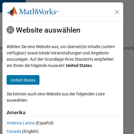
Weiter zum Inhalt
Karriere
bei
Website auswählen
MathWorks
Wählen Sie eine Website aus, um übersetzte Inhalte (sofern
riere – Übersicht
Stellensuche
Niederlassungen
Studierende und B
verfügbar) sowie lokale Veranstaltungen und Angebote
Umschaltung für Off-Canvas-Navigation
anzuzeigen. Auf der Grundlage Ihres Standorts empfehlen
Hauptinhalt
wir Ihnen die folgende Auswahl:
United States
.
Sortieren nach
United States
Ausgewählte
Stellen
speichern
Sie können auch eine Website aus der folgenden Liste
auswählen:
Es
Amerika
wurden
América Latina
(Español)
nicht
alle
Canada
(English)