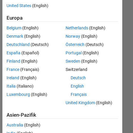
Stellen
United States
(English)
übersetzt.
Filtern
Europa
Sie
Belgium
(English)
Netherlands
(English)
nach
einem
Denmark
(English)
Norway
(English)
bestimmten
Deutschland
(Deutsch)
Österreich
(Deutsch)
Standort,
España
(Español)
Portugal
(English)
um
alle
Finland
(English)
Sweden
(English)
Stellenangebote
France
(Français)
Switzerland
in
Ireland
(English)
Deutsch
Ihrer
Region
Italia
(Italiano)
English
anzuzeigen.
Luxembourg
(English)
Français
United Kingdom
(English)
Technical Account Manager - Commercial Vehicles (m/f/d)
Technical
Account
Asien-Pazifik
Manager -
Commercial
Australia
(English)
Vehicles