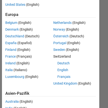
Stellen
United States
(English)
übersetzt.
Filtern
Europa
Sie
Belgium
(English)
Netherlands
(English)
nach
einem
Denmark
(English)
Norway
(English)
bestimmten
Deutschland
(Deutsch)
Österreich
(Deutsch)
Standort,
España
(Español)
Portugal
(English)
um
alle
Finland
(English)
Sweden
(English)
Stellenangebote
France
(Français)
Switzerland
in
Ireland
(English)
Deutsch
Ihrer
Region
Italia
(Italiano)
English
anzuzeigen.
Luxembourg
(English)
Français
United Kingdom
(English)
Technical Account Manager - Commercial Vehicles (m/f/d)
Technical
Account
Asien-Pazifik
Manager -
Commercial
Australia
(English)
Vehicles