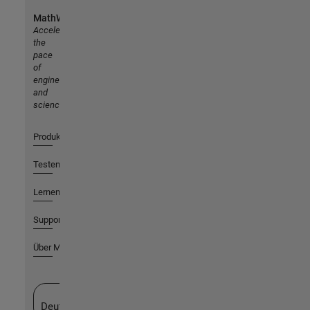
MathWorks
Accelerating
the
pace
of
engineering
and
science
Produkte
Testen oder Kaufen
Lernen
Support
Über MathWorks
Website auswählen
Deutschland