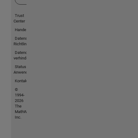
Trust
Center
Handelsmarken
Datenschutz-
Richtlinien
Datendiebstahl
verhindern
Status von
Anwendungen
Kontakt
©
1994-
2026
The
MathWorks,
Inc.