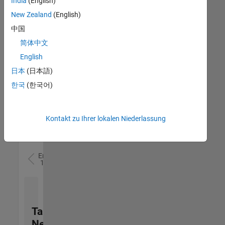
India
(English)
(m/f/d)
DE-München
|
New Zealand
(English)
Technical Sales
中国
Engineering |
Berufserfahrene
简体中文
English
Senior Utilities and Energy Market Developer (m/f/d)
Senior Utilities
and Energy
日本
(日本語)
Market
한국
(한국어)
Developer
(m/f/d)
DE-München
|
Industry
Kontakt zu Ihrer lokalen Niederlassung
Marketing |
Berufserfahrene
Ergebnisse
1- 2 von
2
Talent
Network