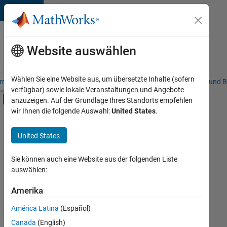
Weiter zum Inhalt
Karriere
bei
Website auswählen
MathWorks
Wählen Sie eine Website aus, um übersetzte Inhalte (sofern
riere – Übersicht
Stellensuche
Niederlassungen
Studierende und B
verfügbar) sowie lokale Veranstaltungen und Angebote
Umschaltung für Off-Canvas-Navigation
anzuzeigen. Auf der Grundlage Ihres Standorts empfehlen
Hauptinhalt
wir Ihnen die folgende Auswahl:
United States
.
Sortieren nach
United States
Ausgewählte
Stellen
speichern
Sie können auch eine Website aus der folgenden Liste
auswählen:
Es
Amerika
wurden
América Latina
(Español)
nicht
alle
Canada
(English)