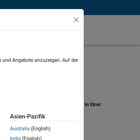
unt
en und Angebote anzuzeigen. Auf der
en Standort, um alle Stellenangebote in Ihrer
Asien-Pazifik
Australia
(English)
India
(English)