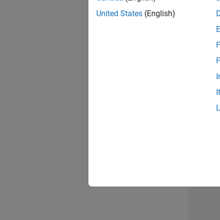
United States
(English)
Seni
F
F
I
Tec
I
Erge