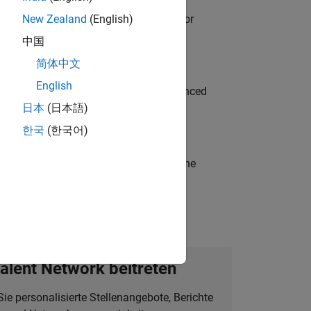
ancing MATLAB & Simulink workflows for
New Zealand
(English)
中国
简体中文
English
to Green Energy technologies? Experienced
日本
(日本語)
한국
(한국어)
t-generation products and systems in the
alent Network beitreten
Sie personalisierte Stellenangebote, Berichte