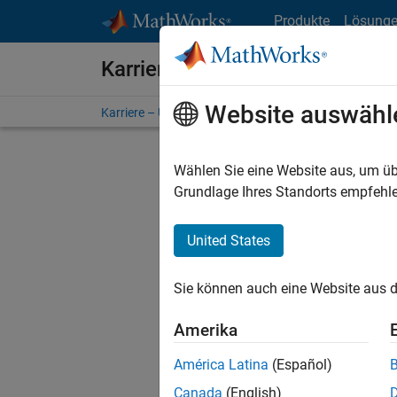
Weiter zum Inhalt
Produkte
Lösung
Karriere bei MathWorks
Website auswähl
Karriere – Übersicht
Stellensuche
Niederlassunge
Wählen Sie eine Website aus, um üb
Sortier
Grundlage Ihres Standorts empfehle
Ausgewähl
United States
Sie können auch eine Website aus d
Es wurde
Region a
Amerika
América Latina
(Español)
Tec
Canada
(English)