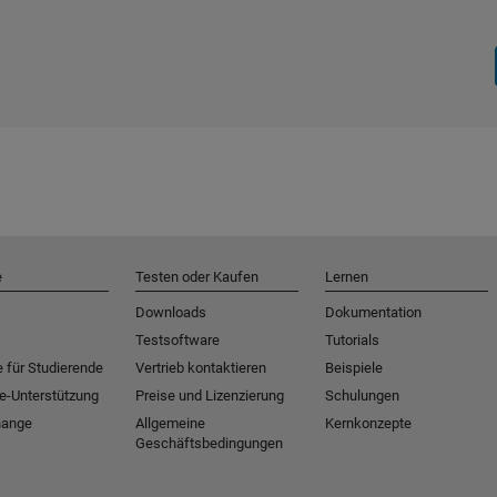
e
Testen oder Kaufen
Lernen
Downloads
Dokumentation
Testsoftware
Tutorials
 für Studierende
Vertrieb kontaktieren
Beispiele
e-Unterstützung
Preise und Lizenzierung
Schulungen
hange
Allgemeine
Kernkonzepte
Geschäftsbedingungen