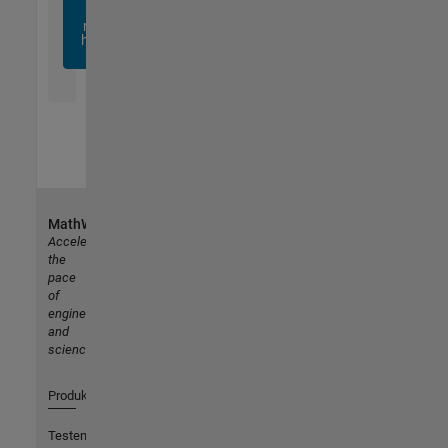
sich
noch
heute
an
MathWorks
Accelerating
the
pace
of
engineering
and
science
Produkte
Testen oder Kaufen