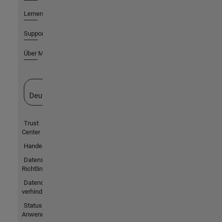
Lernen
Support
Über MathWorks
Website auswählen
Deutschland
Trust
Center
Handelsmarken
Datenschutz-
Richtlinien
Datendiebstahl
verhindern
Status von
Anwendungen