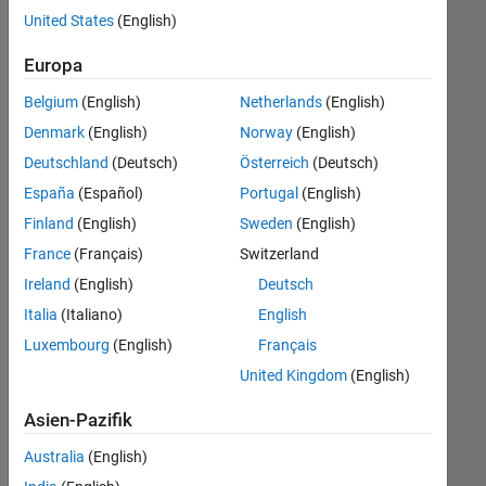
Stellen
United States
(English)
übersetzt.
Filtern
Europa
Sie
Belgium
(English)
Netherlands
(English)
nach
einem
Denmark
(English)
Norway
(English)
bestimmten
Deutschland
(Deutsch)
Österreich
(Deutsch)
Standort,
España
(Español)
Portugal
(English)
um
alle
Finland
(English)
Sweden
(English)
Stellenangebote
France
(Français)
Switzerland
in
Ireland
(English)
Deutsch
Ihrer
Region
Italia
(Italiano)
English
anzuzeigen.
Luxembourg
(English)
Français
United Kingdom
(English)
Technical Account Manager - Commercial Vehicles (m/f/d)
Technical
Account
Asien-Pazifik
Manager -
Commercial
Australia
(English)
Vehicles