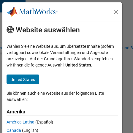
Weiter zum Inhalt
Karriere
bei
Website auswählen
MathWorks
Wählen Sie eine Website aus, um übersetzte Inhalte (sofern
riere – Übersicht
Stellensuche
Niederlassungen
Studierende und B
verfügbar) sowie lokale Veranstaltungen und Angebote
Umschaltung für Off-Canvas-Navigation
anzuzeigen. Auf der Grundlage Ihres Standorts empfehlen
Hauptinhalt
wir Ihnen die folgende Auswahl:
United States
.
Sortieren nach
United States
Ausgewählte
Stellen
speichern
Sie können auch eine Website aus der folgenden Liste
auswählen:
Es
Amerika
wurden
América Latina
(Español)
nicht
alle
Canada
(English)