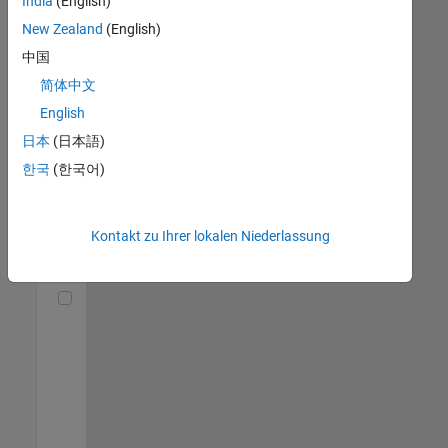
India
(English)
(m/f/d)
DE-München
|
New Zealand
(English)
Technical Sales
中国
Engineering |
Berufserfahrene
简体中文
English
Senior Utilities and Energy Market Developer (m/f/d)
Senior Utilities
and Energy
日本
(日本語)
Market
한국
(한국어)
Developer
(m/f/d)
DE-München
|
Industry
Kontakt zu Ihrer lokalen Niederlassung
Marketing |
Berufserfahrene
Technical Account Manager - Energy Transformation (m/f/d
Technical
Account
Manager -
Energy
Transformation
(m/f/d)
DE-München
|
Technical Sales
Engineering |