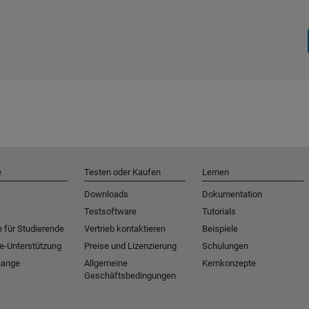
e
Testen oder Kaufen
Lernen
Downloads
Dokumentation
Testsoftware
Tutorials
 für Studierende
Vertrieb kontaktieren
Beispiele
e-Unterstützung
Preise und Lizenzierung
Schulungen
hange
Allgemeine
Kernkonzepte
Geschäftsbedingungen