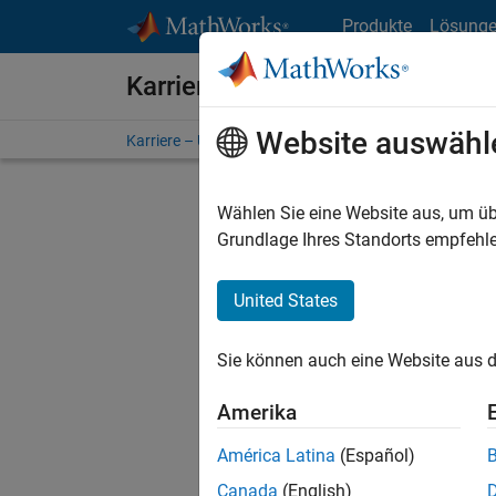
Weiter zum Inhalt
Produkte
Lösung
Karriere bei MathWorks
Website auswähl
Karriere – Übersicht
Stellensuche
Niederlassunge
Wählen Sie eine Website aus, um üb
Sortier
Grundlage Ihres Standorts empfehle
Ausgewähl
United States
Sie können auch eine Website aus d
Es wurde
Region a
Amerika
América Latina
(Español)
Tec
Canada
(English)