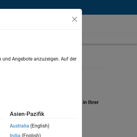
unt
en und Angebote anzuzeigen. Auf der
en Standort, um alle Stellenangebote in Ihrer
Asien-Pazifik
Australia
(English)
India
(English)