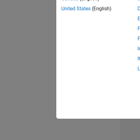
United States
(English)
Seni
F
F
I
Tec
I
Erge