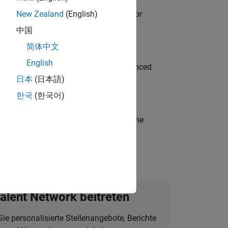
ancing MATLAB & Simulink workflows for
New Zealand
(English)
中国
简体中文
English
to Green Energy technologies? Experienced
日本
(日本語)
한국
(한국어)
t-generation products and systems in the
alent Network beitreten
Sie personalisierte Stellenangebote, Berichte