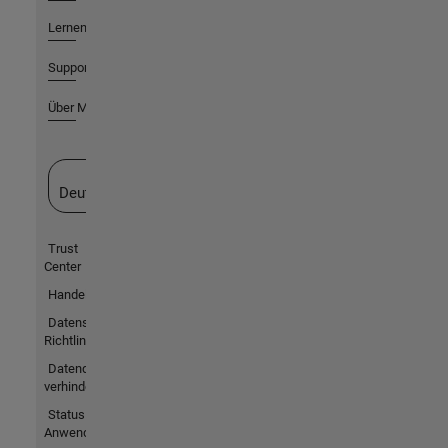
Lernen
Support
Über MathWorks
Website auswählen
Deutschland
Trust
Center
Handelsmarken
Datenschutz-
Richtlinien
Datendiebstahl
verhindern
Status von
Anwendungen