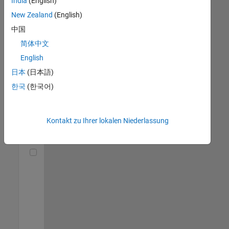
India
(English)
(m/f/d)
DE-München
|
New Zealand
(English)
Technical Sales
中国
Engineering |
Berufserfahrene
简体中文
English
Senior Utilities and Energy Market Developer (m/f/d)
Senior Utilities
and Energy
日本
(日本語)
Market
한국
(한국어)
Developer
(m/f/d)
DE-München
|
Industry
Kontakt zu Ihrer lokalen Niederlassung
Marketing |
Berufserfahrene
Technical Account Manager - Energy Transformation (m/f/d
Technical
Account
Manager -
Energy
Transformation
(m/f/d)
DE-München
|
Technical Sales
Engineering |