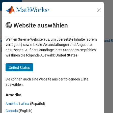
Weiter zum Inhalt
Karriere
bei
Website auswählen
MathWorks
Wählen Sie eine Website aus, um übersetzte Inhalte (sofern
riere – Übersicht
Stellensuche
Niederlassungen
Studierende und B
verfügbar) sowie lokale Veranstaltungen und Angebote
Umschaltung für Off-Canvas-Navigation
anzuzeigen. Auf der Grundlage Ihres Standorts empfehlen
Hauptinhalt
wir Ihnen die folgende Auswahl:
United States
.
Sortieren nach
United States
Ausgewählte
Stellen
speichern
Sie können auch eine Website aus der folgenden Liste
auswählen:
Es
Amerika
wurden
América Latina
(Español)
nicht
alle
Canada
(English)