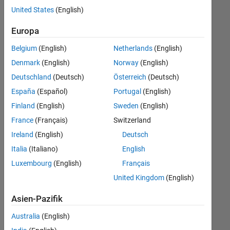
Stellen
United States
(English)
übersetzt.
Filtern
Europa
Sie
Belgium
(English)
Netherlands
(English)
nach
einem
Denmark
(English)
Norway
(English)
bestimmten
Deutschland
(Deutsch)
Österreich
(Deutsch)
Standort,
España
(Español)
Portugal
(English)
um
alle
Finland
(English)
Sweden
(English)
Stellenangebote
France
(Français)
Switzerland
in
Ireland
(English)
Deutsch
Ihrer
Region
Italia
(Italiano)
English
anzuzeigen.
Luxembourg
(English)
Français
United Kingdom
(English)
Technical Account Manager - Commercial Vehicles (m/f/d)
Technical
Account
Asien-Pazifik
Manager -
Commercial
Australia
(English)
Vehicles