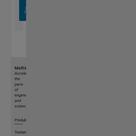
sich
noch
heute
an
MathWorks
Accelerating
the
pace
of
engineering
and
science
Produkte
Testen oder Kaufen