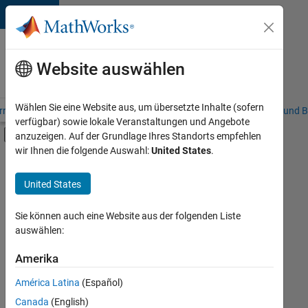
Weiter zum Inhalt
Karriere
bei
Website auswählen
MathWorks
Wählen Sie eine Website aus, um übersetzte Inhalte (sofern
riere – Übersicht
Stellensuche
Niederlassungen
Studierende und B
verfügbar) sowie lokale Veranstaltungen und Angebote
Umschaltung für Off-Canvas-Navigation
anzuzeigen. Auf der Grundlage Ihres Standorts empfehlen
Hauptinhalt
wir Ihnen die folgende Auswahl:
United States
.
Sortieren nach
United States
Ausgewählte
Stellen
speichern
Sie können auch eine Website aus der folgenden Liste
auswählen:
Es
Amerika
wurden
América Latina
(Español)
nicht
alle
Canada
(English)