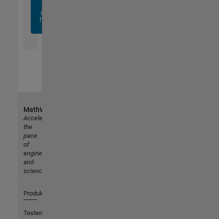
sich
noch
heute
an
MathWorks
Accelerating
the
pace
of
engineering
and
science
Produkte
Testen oder Kaufen