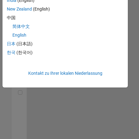
India
(English)
(m/f/d)
DE-München
|
New Zealand
(English)
Technical Sales
中国
Engineering |
Berufserfahrene
简体中文
English
Senior Utilities and Energy Market Developer (m/f/d)
Senior Utilities
and Energy
日本
(日本語)
Market
한국
(한국어)
Developer
(m/f/d)
DE-München
|
Industry
Kontakt zu Ihrer lokalen Niederlassung
Marketing |
Berufserfahrene
Technical Account Manager - Energy Transformation (m/f/d
Technical
Account
Manager -
Energy
Transformation
(m/f/d)
DE-München
|
Technical Sales
Engineering |