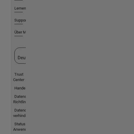
Lernen
Support
Über MathWorks
Website auswählen
Deutschland
Trust
Center
Handelsmarken
Datenschutz-
Richtlinien
Datendiebstahl
verhindern
Status von
Anwendungen