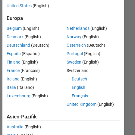
Stellen
United States
(English)
übersetzt.
Filtern
Europa
Sie
Belgium
(English)
Netherlands
(English)
nach
einem
Denmark
(English)
Norway
(English)
bestimmten
Deutschland
(Deutsch)
Österreich
(Deutsch)
Standort,
España
(Español)
Portugal
(English)
um
alle
Finland
(English)
Sweden
(English)
Stellenangebote
France
(Français)
Switzerland
in
Ireland
(English)
Deutsch
Ihrer
Region
Italia
(Italiano)
English
anzuzeigen.
Luxembourg
(English)
Français
United Kingdom
(English)
Technical Account Manager - Commercial Vehicles (m/f/d)
Technical
Account
Asien-Pazifik
Manager -
Commercial
Australia
(English)
Vehicles