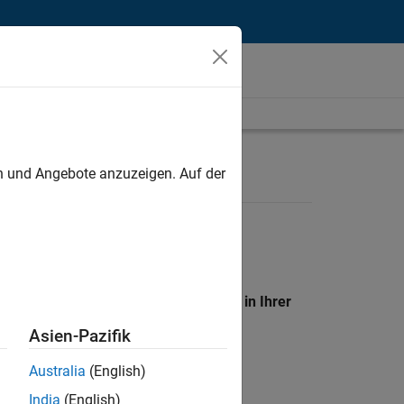
unt
en und Angebote anzuzeigen. Auf der
en Standort, um alle Stellenangebote in Ihrer
Asien-Pazifik
Australia
(English)
India
(English)