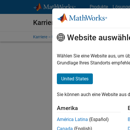
Weiter zum Inhalt
Produkte
Lösung
Karriere bei MathWorks
Website auswähl
Karriere – Übersicht
Stellensuche
Niederlassunge
Wählen Sie eine Website aus, um üb
Sortier
Grundlage Ihres Standorts empfehle
Ausgewähl
United States
Sie können auch eine Website aus d
Es wurde
Region a
Amerika
América Latina
(Español)
Tec
Canada
(English)