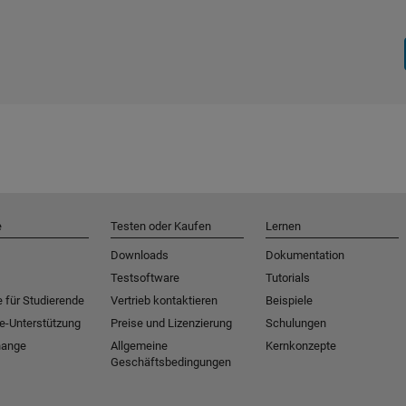
e
Testen oder Kaufen
Lernen
Downloads
Dokumentation
Testsoftware
Tutorials
 für Studierende
Vertrieb kontaktieren
Beispiele
e-Unterstützung
Preise und Lizenzierung
Schulungen
hange
Allgemeine
Kernkonzepte
Geschäftsbedingungen