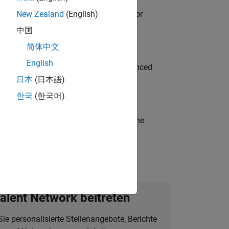
ancing MATLAB & Simulink workflows for
New Zealand
(English)
中国
简体中文
English
to Green Energy technologies? Experienced
日本
(日本語)
한국
(한국어)
t-generation products and systems in the
alent Network beitreten
Sie personalisierte Stellenangebote, Berichte