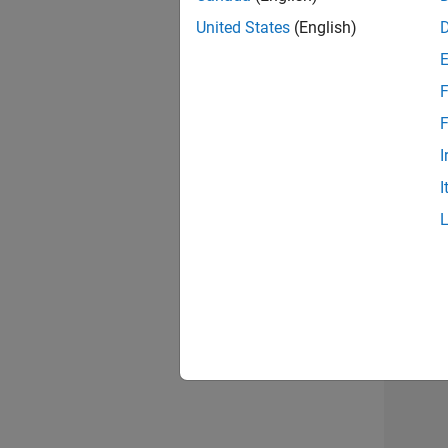
United States
(English)
Seni
F
F
I
Tec
I
Erge