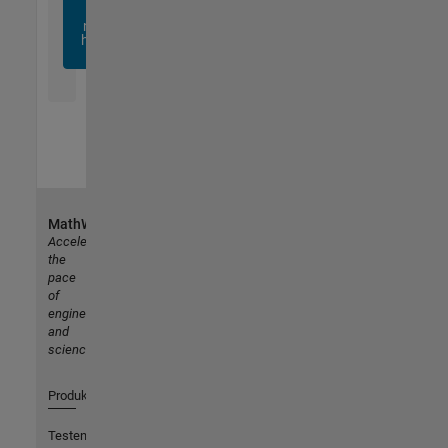
sich
noch
heute
an
MathWorks
Accelerating
the
pace
of
engineering
and
science
Produkte
Testen oder Kaufen