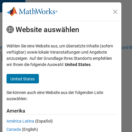
Weiter zum Inhalt
Karriere
bei
Website auswählen
MathWorks
Wählen Sie eine Website aus, um übersetzte Inhalte (sofern
riere – Übersicht
Stellensuche
Niederlassungen
Studierende und B
verfügbar) sowie lokale Veranstaltungen und Angebote
Umschaltung für Off-Canvas-Navigation
anzuzeigen. Auf der Grundlage Ihres Standorts empfehlen
Hauptinhalt
wir Ihnen die folgende Auswahl:
United States
.
Sortieren nach
United States
Ausgewählte
Stellen
speichern
Sie können auch eine Website aus der folgenden Liste
auswählen:
Es
Amerika
wurden
América Latina
(Español)
nicht
alle
Canada
(English)