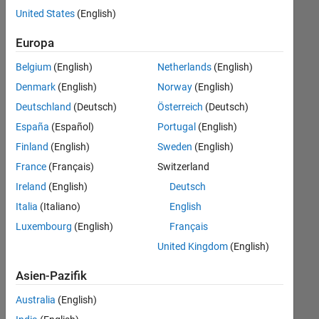
Stellen
United States
(English)
übersetzt.
Filtern
Europa
Sie
Belgium
(English)
Netherlands
(English)
nach
einem
Denmark
(English)
Norway
(English)
bestimmten
Deutschland
(Deutsch)
Österreich
(Deutsch)
Standort,
España
(Español)
Portugal
(English)
um
alle
Finland
(English)
Sweden
(English)
Stellenangebote
France
(Français)
Switzerland
in
Ireland
(English)
Deutsch
Ihrer
Region
Italia
(Italiano)
English
anzuzeigen.
Luxembourg
(English)
Français
United Kingdom
(English)
Technical Account Manager - Commercial Vehicles (m/f/d)
Technical
Account
Asien-Pazifik
Manager -
Commercial
Australia
(English)
Vehicles