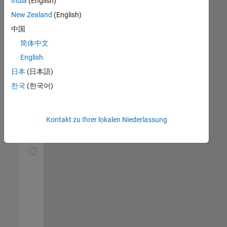
India
(English)
(m/f/d)
DE-München
|
New Zealand
(English)
Technical Sales
中国
Engineering |
Berufserfahrene
简体中文
English
Senior Utilities and Energy Market Developer (m/f/d)
Senior Utilities
and Energy
日本
(日本語)
Market
한국
(한국어)
Developer
(m/f/d)
DE-München
|
Industry
Kontakt zu Ihrer lokalen Niederlassung
Marketing |
Berufserfahrene
Technical Account Manager - Energy Transformation (m/f/d
Technical
Account
Manager -
Energy
Transformation
(m/f/d)
DE-München
|
Technical Sales
Engineering |