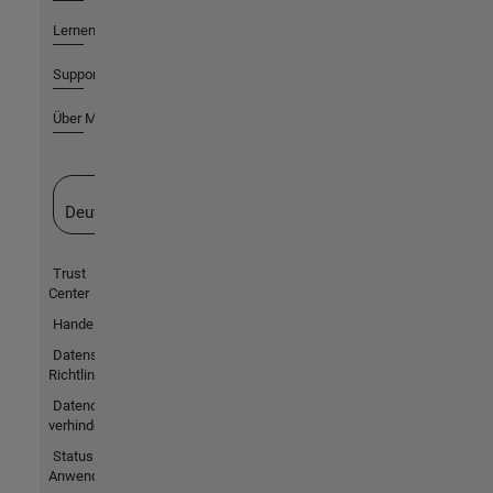
Lernen
Support
Über MathWorks
Website auswählen
Deutschland
Trust
Center
Handelsmarken
Datenschutz-
Richtlinien
Datendiebstahl
verhindern
Status von
Anwendungen